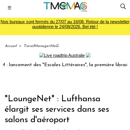
☰
Nos bureaux sont fermés du 27/07 au 16/08. Retour de la newsletter
quotidienne le 24/08/2026. Bel été !
Accueil
>
TravelManagerMaG
ancement des "Escales Littéraires", la première librairie du
"LoungeNet" : Lufthansa
élargit ses services dans ses
salons d'aéroport