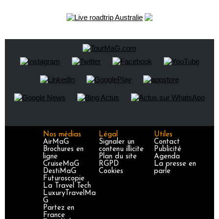
Nos médias
Légal
Utiles
AirMaG
Signaler un
Contact
Brochures en
contenu illicite
Publicité
ligne
Plan du site
Agenda
CruiseMaG
RGPD
La presse en
DestiMaG
Cookies
parle
Futuroscopie
La Travel Tech
LuxuryTravelMa
G
Partez en
France