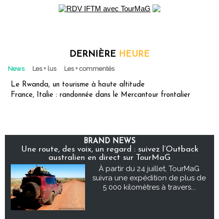
DERNIÈRE
HEURE
News
Les + lus
Les + commentés
Le Rwanda, un tourisme à haute altitude
France, Italie : randonnée dans le Mercantour frontalier
BRAND NEWS
Une route, des voix, un regard : suivez l’Outback
australien en direct sur TourMaG
À partir du 24 juillet, TourMaG
suivra une expédition de plus de
5 000 kilomètres à travers...