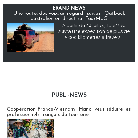
BRAND NEWS
Une route, des voix, un regard : suivez l’Outback
australien en direct sur TourMaG
À partir du 24 juillet, TourMaG
suivra une expédition de plus de
5 000 kilomètres à travers...
PUBLI-NEWS
Publi-news
Coopération France-Vietnam : Hanoï veut séduire les
professionnels français du tourisme