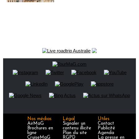
Nos médias
Légal
Utiles
AirMaG
Signaler un
Contact
Brochures en
contenu illicite
Publicité
ligne
Plan du site
Agenda
CruiseMaG
RGPD
La presse en