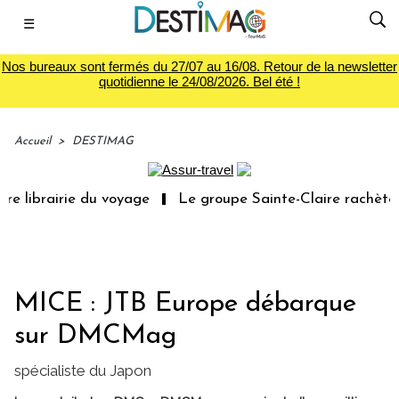
☰
Nos bureaux sont fermés du 27/07 au 16/08. Retour de la newsletter
quotidienne le 24/08/2026. Bel été !
Accueil
>
DESTIMAG
e librairie du voyage
Le groupe Sainte-Claire rachète E
MICE : JTB Europe débarque
sur DMCMag
spécialiste du Japon