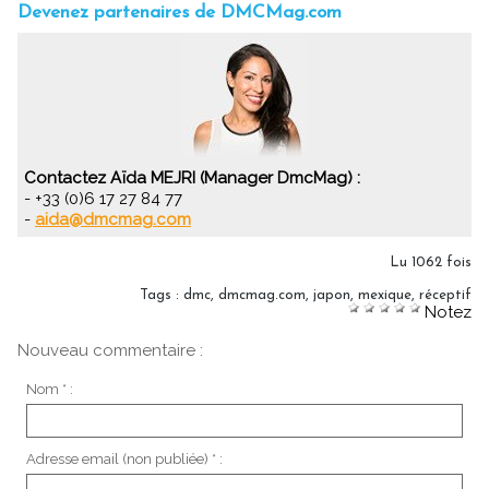
Devenez partenaires de DMCMag.com
Contactez Aïda MEJRI (Manager DmcMag) :
- +33 (0)6 17 27 84 77
-
aida@dmcmag.com
Lu 1062 fois
Tags
:
dmc
,
dmcmag.com
,
japon
,
mexique
,
réceptif
Notez
Nouveau commentaire :
Nom * :
Adresse email (non publiée) * :