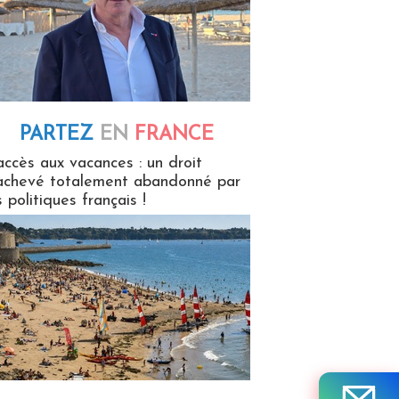
PARTEZ
EN
FRANCE
 en France
accès aux vacances : un droit
achevé totalement abandonné par
s politiques français !