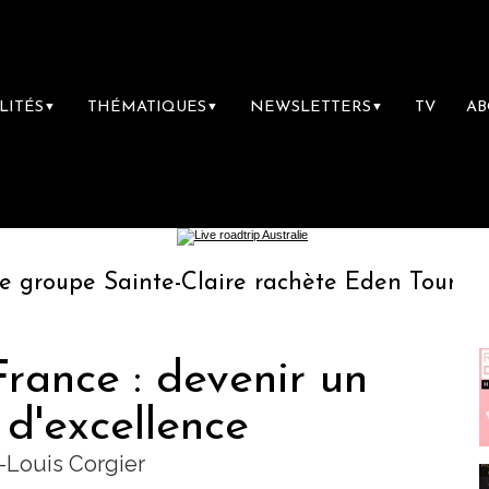
LITÉS
THÉMATIQUES
NEWSLETTERS
TV
A
▼
▼
▼
ainte-Claire rachète Eden Tour
L’accès a
rance : devenir un
d'excellence
n-Louis Corgier