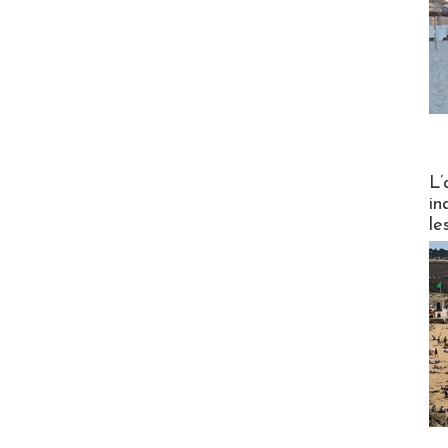
Partez
L’
in
le