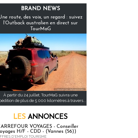
BRAND NEWS
Une route, des voix, un regard : suivez
l’Outback australien en direct sur
TourMaG
À partir du 24 juillet, TourMaG suivra une
pédition de plus de 5 000 kilomètres à travers...
LES
ANNONCES
ARREFOUR VOYAGES - Conseiller
oyages H/F - CDD - (Vannes (56))
FFRES D'EMPLOI TOURISME