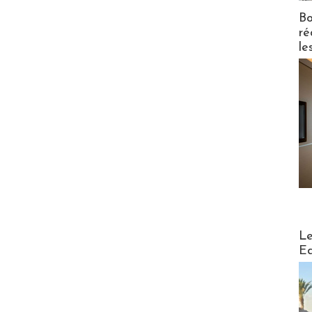
Bo
ré
le
Distribu
Le
Ed