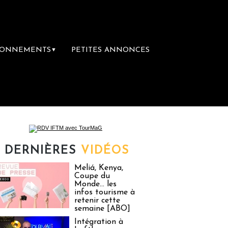
BONNEMENTS
PETITES ANNONCES
▼
ux vacances : un droit inachevé totalement a
DERNIÈRES
VIDÉOS
Meliá, Kenya,
Coupe du
Monde… les
infos tourisme à
retenir cette
semaine [ABO]
Intégration à