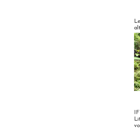
DESTI
Le
al
Product
IF
Li
v