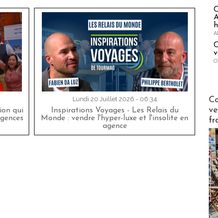
A
h
A
C
v
O
Publi-n
Co
Lundi 20 Juillet 2026 - 06:34
ve
on qui
Inspirations Voyages - Les Relais du
agences
Monde : vendre l'hyper-luxe et l'insolite en
fr
agence