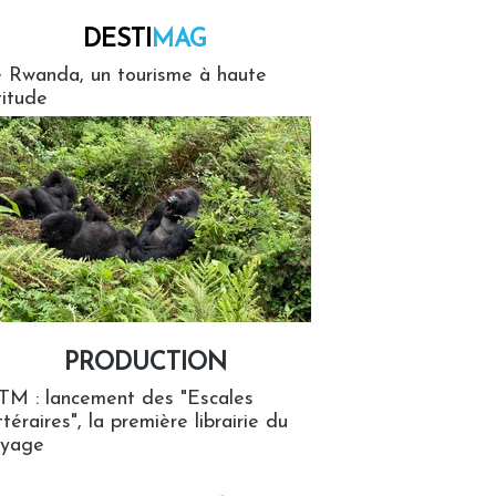
DESTI
MAG
MAG
 Rwanda, un tourisme à haute
titude
PRODUCTION
ion
TM : lancement des "Escales
ttéraires", la première librairie du
oyage