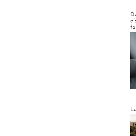
Actus V
De
d’
fo
Webinai
La