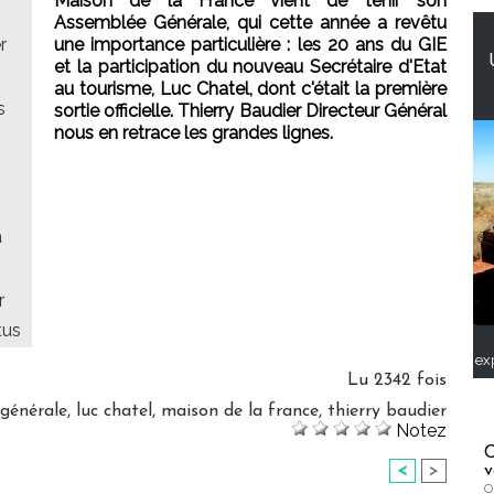
Maison de la France vient de tenir son
Assemblée Générale, qui cette année a revêtu
r
une importance particulière : les 20 ans du GIE
et la participation du nouveau Secrétaire d'Etat
au tourisme, Luc Chatel, dont c'était la première
s
sortie officielle. Thierry Baudier Directeur Général
nous en retrace les grandes lignes.
a
r
tus
ex
Lu 2342 fois
générale
,
luc chatel
,
maison de la france
,
thierry baudier
Notez
C
v
<
>
O