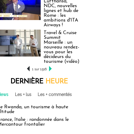
Lufthansa,
NDC, nouvelles
lignes et hub de
Rome : les
ambitions d'ITA
Airways !
Travel & Cruise
Summit
Marseille : un
nouveau rendez-
vous pour les
décideurs du
tourisme (vidéo)
1 sur 1516
DERNIÈRE
HEURE
News
Les + lus
Les + commentés
e Rwanda, un tourisme à haute
ltitude
rance, Italie : randonnée dans le
ercantour frontalier