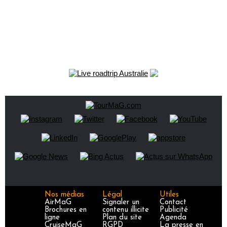
Nos médias
Légal
Utiles
AirMaG
Signaler un
Contact
Brochures en
contenu illicite
Publicité
ligne
Plan du site
Agenda
CruiseMaG
RGPD
La presse en