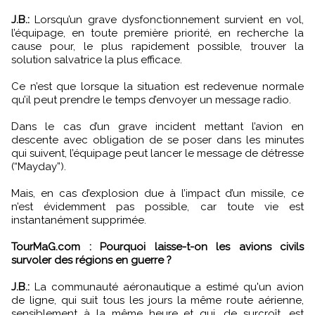
J.B.:
Lorsqu’un grave dysfonctionnement survient en vol,
l’équipage, en toute première priorité, en recherche la
cause pour, le plus rapidement possible, trouver la
solution salvatrice la plus efficace.
Ce n’est que lorsque la situation est redevenue normale
qu’il peut prendre le temps d’envoyer un message radio.
Dans le cas d’un grave incident mettant l’avion en
descente avec obligation de se poser dans les minutes
qui suivent, l’équipage peut lancer le message de détresse
(“Mayday”).
Mais, en cas d’explosion due à l’impact d’un missile, ce
n’est évidemment pas possible, car toute vie est
instantanément supprimée.
TourMaG.com : Pourquoi laisse-t-on les avions civils
survoler des régions en guerre ?
J.B.:
La communauté aéronautique a estimé qu'un avion
de ligne, qui suit tous les jours la même route aérienne,
sensiblement à la même heure et qui, de surcroît, est