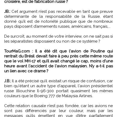
croisière, est de fabrication russe ?
JB.:
Cet argument n’est pas recevable en tant que preuve
déterminante de la responsabilité de la Russie, étant
donné qu’il est de notoriété publique que de nombreux
pays disposent d’armements russes, américains, français,...
De surcroît, au moment de votre interview, on ne sait pas si
les séparatistes disposaient ou non de ce système ?
TourMaG.com : Il a été dit que l'avion de Poutine qui
rentrait du Brésil devait faire à peu près cette même route
que le vol MH-17 et qu’il avait changé le cap, moins d'une
heure avant l'accident de l'avion malaysien. N’y a-t-il pas
un lien avec ce drame ?
J.B.:
Il a été précisé qu’il existait un risque de confusion, car
bien qu'étant un autre type d'appareil, l'avion présidentiel
russe lIliouchine Il-96-300 portait quasiment les mêmes
couleurs que le Boeing 777 de Malaysia Airlines.
Cette relation causale n’est pas fondée, car les avions ne
sont pas différenciés par leur couleur, mais par les
messages qu’ils émettent en vue d’être parfaitement