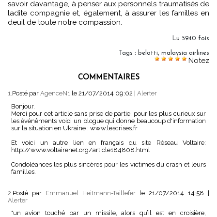
savoir davantage, à penser aux personnels traumatisés de
ladite compagnie et, également, à assurer les familles en
deuil de toute notre compassion.
Lu 5940 fois
Tags
:
belotti
,
malaysia airlines
Notez
COMMENTAIRES
1.
Posté par
AgenceN1
le 21/07/2014 09:02
|
Alerter
Bonjour.
Merci pour cet article sans prise de partie, pour les plus curieux sur
les événêments voici un blogue qui donne beaucoup d'information
sur la situation en Ukraine : www.lescrises.fr
Et voici un autre lien en français du site Réseau Voltaire:
http://www.voltairenet.org/article184808.html
Condoléances les plus sincères pour les victimes du crash et leurs
familles.
2.
Posté par
Emmanuel Heitmann-Taillefer
le 21/07/2014 14:58
|
Alerter
"un avion touché par un missile, alors qu’il est en croisière,