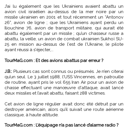
J’ai lu également que les Ukrainiens avaient abattu un
avion civil israélien au-dessus de la mer noire par un
missile ukrainien en 2001 et tout récemment un “Antonov
26”, avion de ligne ; que les Ukrainiens ayant perdu un
Iliouchine 76, avion de transport militaire, qui aurait été
abattu également par un missile ; qu’un chasseur russe a
abattu, la veille, un avion de combat ukrainien Sukhoï SU-
25 en mission au-dessus de l'est de l'Ukraine, le pilote
ayant réussi à s'éjecter,...
TourMaG.com : Et des avions abattus par erreur ?
J.B.:
Plusieurs cas sont connus ou présumés. Je n’en citerai
qu’un seul. Le 3 juillet 1988, l'USS Vincennes, en patrouille
de routine, ayant pris le vol 655 Iran Air pour un avion de
chasse effectuant une manœuvre d'attaque, avait lancé
deux missiles et l’avait abattu, faisant 288 victimes.
Cet avion de ligne régulier avait donc été détruit par un
destroyer américain, alors qu’il suivait une route aérienne
classique, à haute altitude.
TourMaG.com : L’équipage n’a pas lancé d’alarme radio ?