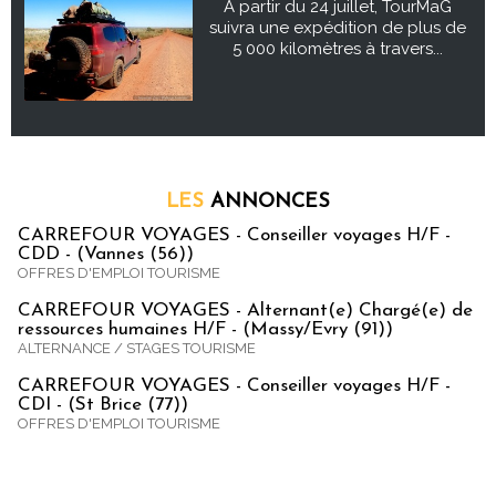
À partir du 24 juillet, TourMaG
suivra une expédition de plus de
5 000 kilomètres à travers...
LES
ANNONCES
CARREFOUR VOYAGES - Conseiller voyages H/F -
CDD - (Vannes (56))
OFFRES D'EMPLOI TOURISME
CARREFOUR VOYAGES - Alternant(e) Chargé(e) de
ressources humaines H/F - (Massy/Evry (91))
ALTERNANCE / STAGES TOURISME
CARREFOUR VOYAGES - Conseiller voyages H/F -
CDI - (St Brice (77))
OFFRES D'EMPLOI TOURISME