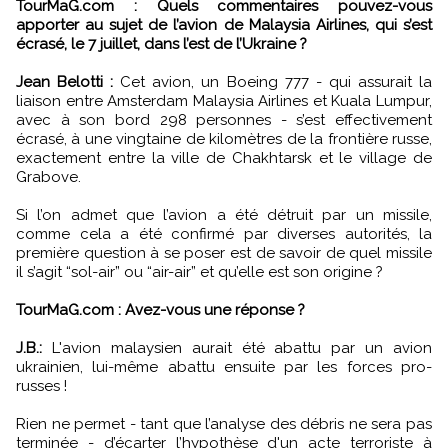
TourMaG.com : Quels commentaires pouvez-vous
apporter au sujet de l’avion de Malaysia Airlines, qui s’est
écrasé, le 7 juillet, dans l’est de l’Ukraine ?
Jean Belotti :
Cet avion, un Boeing 777 - qui assurait la
liaison entre Amsterdam Malaysia Airlines et Kuala Lumpur,
avec à son bord 298 personnes - s’est effectivement
écrasé, à une vingtaine de kilomètres de la frontière russe,
exactement entre la ville de Chakhtarsk et le village de
Grabove.
Si l’on admet que l’avion a été détruit par un missile,
comme cela a été confirmé par diverses autorités, la
première question à se poser est de savoir de quel missile
il s’agit “sol-air” ou “air-air” et qu’elle est son origine ?
TourMaG.com : Avez-vous une réponse ?
J.B.:
L'avion malaysien aurait été abattu par un avion
ukrainien, lui-même abattu ensuite par les forces pro-
russes !
Rien ne permet - tant que l’analyse des débris ne sera pas
terminée - d’écarter l’hypothèse d'un acte terroriste à