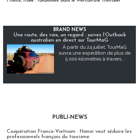
France, Italie : randonnée dans le Mercantour frontalier
BRAND NEWS
Une route, des voix, un regard : suivez l’Outback
australien en direct sur TourMaG
À partir du 24 juillet, TourMaG
suivra une expédition de plus de
5 000 kilomètres à travers...
PUBLI-NEWS
Publi-news
Coopération France-Vietnam : Hanoï veut séduire les
professionnels français du tourisme