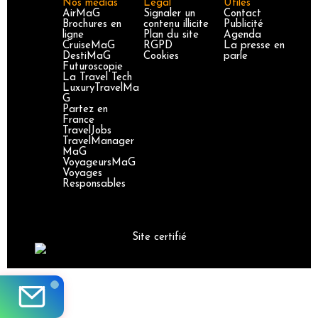
Nos médias
Légal
Utiles
AirMaG
Signaler un
Contact
Brochures en
contenu illicite
Publicité
ligne
Plan du site
Agenda
CruiseMaG
RGPD
La presse en
DestiMaG
Cookies
parle
Futuroscopie
La Travel Tech
LuxuryTravelMa
G
Partez en
France
TravelJobs
TravelManager
MaG
VoyageursMaG
Voyages
Responsables
Site certifié