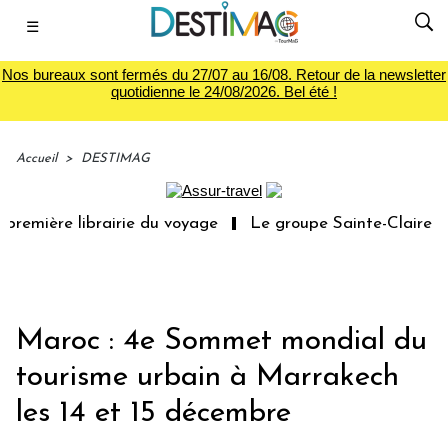
☰
Nos bureaux sont fermés du 27/07 au 16/08. Retour de la newsletter
quotidienne le 24/08/2026. Bel été !
Accueil
>
DESTIMAG
première librairie du voyage
Le groupe Sainte-Claire ra
Maroc : 4e Sommet mondial du
tourisme urbain à Marrakech
les 14 et 15 décembre