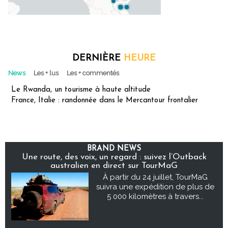
DERNIÈRE
HEURE
News
Les + lus
Les + commentés
Le Rwanda, un tourisme à haute altitude
France, Italie : randonnée dans le Mercantour frontalier
BRAND NEWS
Une route, des voix, un regard : suivez l’Outback
australien en direct sur TourMaG
À partir du 24 juillet, TourMaG
suivra une expédition de plus de
5 000 kilomètres à travers...