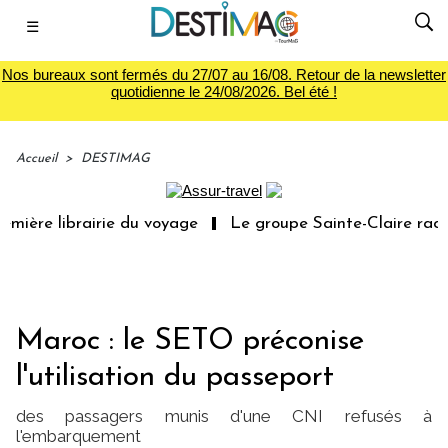
☰
Nos bureaux sont fermés du 27/07 au 16/08. Retour de la newsletter
quotidienne le 24/08/2026. Bel été !
Accueil
>
DESTIMAG
mière librairie du voyage
Le groupe Sainte-Claire rachè
Maroc : le SETO préconise
l'utilisation du passeport
des passagers munis d'une CNI refusés à
l'embarquement