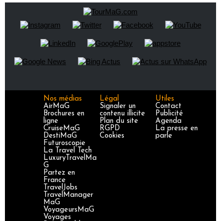
Nos médias
Légal
Utiles
AirMaG
Signaler un
Contact
Brochures en
contenu illicite
Publicité
ligne
Plan du site
Agenda
CruiseMaG
RGPD
La presse en
DestiMaG
Cookies
parle
Futuroscopie
La Travel Tech
LuxuryTravelMa
G
Partez en
France
TravelJobs
TravelManager
MaG
VoyageursMaG
Voyages