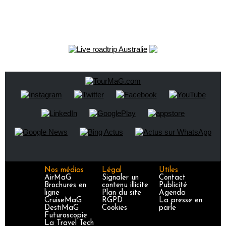
Nos médias
Légal
Utiles
AirMaG
Signaler un
Contact
Brochures en
contenu illicite
Publicité
ligne
Plan du site
Agenda
CruiseMaG
RGPD
La presse en
DestiMaG
Cookies
parle
Futuroscopie
La Travel Tech