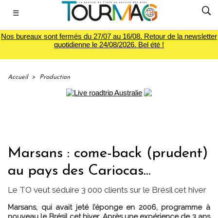
☰
Nos bureaux sont fermés du 27/07 au 16/08. Retour de la newsletter
quotidienne le 24/08/2026. Bel été !
Accueil
>
Production
Marsans : come-back (prudent)
au pays des Cariocas...
Le TO veut séduire 3 000 clients sur le Brésil cet hiver
Marsans, qui avait jeté l’éponge en 2006, programme à
nouveau le Brésil cet hiver. Après une expérience de 3 ans