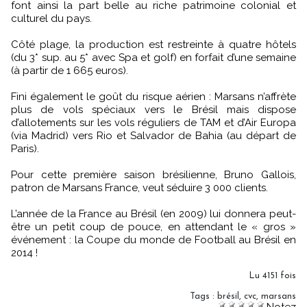
font ainsi la part belle au riche patrimoine colonial et
culturel du pays.
Côté plage, la production est restreinte à quatre hôtels
(du 3* sup. au 5* avec Spa et golf) en forfait d’une semaine
(à partir de 1 665 euros).
Fini également le goût du risque aérien : Marsans n’affrète
plus de vols spéciaux vers le Brésil mais dispose
d’allotements sur les vols réguliers de TAM et d’Air Europa
(via Madrid) vers Rio et Salvador de Bahia (au départ de
Paris).
Pour cette première saison brésilienne, Bruno Gallois,
patron de Marsans France, veut séduire 3 000 clients.
L’année de la France au Brésil (en 2009) lui donnera peut-
être un petit coup de pouce, en attendant le « gros »
événement : la Coupe du monde de Football au Brésil en
2014 !
Lu 4151 fois
Tags
:
brésil
,
cvc
,
marsans