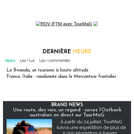
DERNIÈRE
HEURE
News
Les + lus
Les + commentés
Le Rwanda, un tourisme à haute altitude
France, Italie : randonnée dans le Mercantour frontalier
BRAND NEWS
Une route, des voix, un regard : suivez l’Outback
australien en direct sur TourMaG
À partir du 24 juillet, TourMaG
suivra une expédition de plus de
5 000 kilomètres à travers...