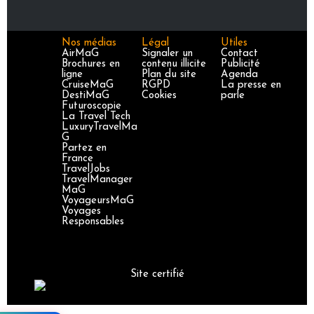
Nos médias
Légal
Utiles
AirMaG
Signaler un
Contact
Brochures en
contenu illicite
Publicité
ligne
Plan du site
Agenda
CruiseMaG
RGPD
La presse en
DestiMaG
Cookies
parle
Futuroscopie
La Travel Tech
LuxuryTravelMa
G
Partez en
France
TravelJobs
TravelManager
MaG
VoyageursMaG
Voyages
Responsables
Site certifié