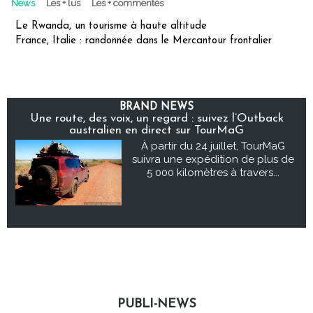
News
Les + lus
Les + commentés
Le Rwanda, un tourisme à haute altitude
France, Italie : randonnée dans le Mercantour frontalier
BRAND NEWS
Une route, des voix, un regard : suivez l’Outback
australien en direct sur TourMaG
À partir du 24 juillet, TourMaG
suivra une expédition de plus de
5 000 kilomètres à travers...
PUBLI-NEWS