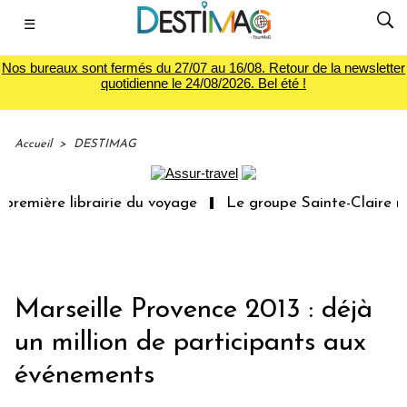
☰
Nos bureaux sont fermés du 27/07 au 16/08. Retour de la newsletter
quotidienne le 24/08/2026. Bel été !
Accueil
>
DESTIMAG
remière librairie du voyage
Le groupe Sainte-Claire rac
Marseille Provence 2013 : déjà
un million de participants aux
événements