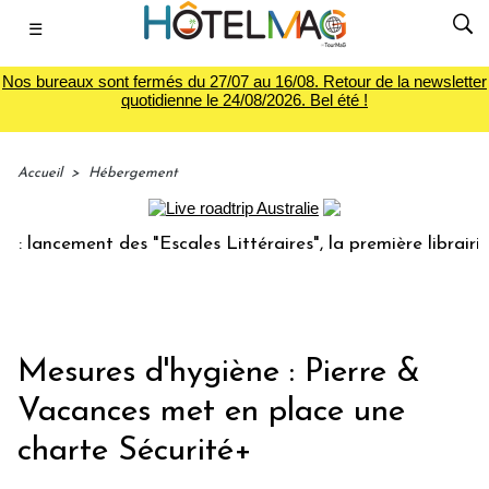
☰
Nos bureaux sont fermés du 27/07 au 16/08. Retour de la newsletter
quotidienne le 24/08/2026. Bel été !
Accueil
>
Hébergement
ancement des "Escales Littéraires", la première librairie du
Mesures d'hygiène : Pierre &
Vacances met en place une
charte Sécurité+