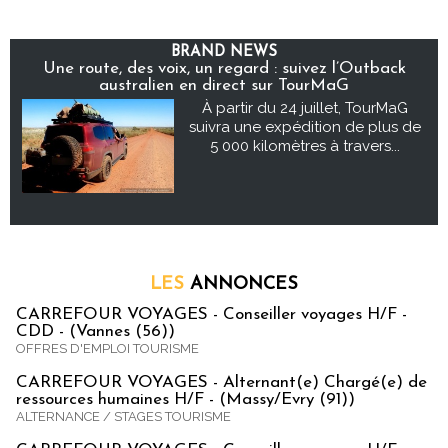
BRAND NEWS
Une route, des voix, un regard : suivez l’Outback
australien en direct sur TourMaG
À partir du 24 juillet, TourMaG
suivra une expédition de plus de
5 000 kilomètres à travers...
LES
ANNONCES
CARREFOUR VOYAGES - Conseiller voyages H/F -
CDD - (Vannes (56))
OFFRES D'EMPLOI TOURISME
CARREFOUR VOYAGES - Alternant(e) Chargé(e) de
ressources humaines H/F - (Massy/Evry (91))
ALTERNANCE / STAGES TOURISME