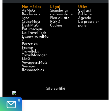
Nos médias
Légal
Utiles
AirMaG
Signaler un
Contact
Brochures en
contenu illicite
Publicité
ligne
Plan du site
Agenda
CruiseMaG
RGPD
La presse en
DestiMaG
Cookies
parle
Futuroscopie
La Travel Tech
LuxuryTravelMa
G
Partez en
France
TravelJobs
TravelManager
MaG
VoyageursMaG
Voyages
Responsables
Site certifié