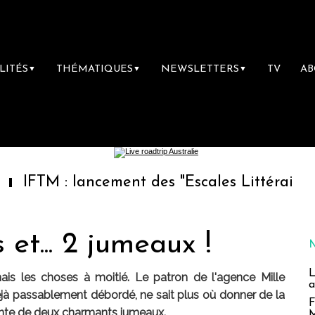
LITÉS
THÉMATIQUES
NEWSLETTERS
TV
A
▼
▼
▼
: lancement des "Escales Littéraires", la prem
et... 2 jumeaux !
L
amais les choses à moitié. Le patron de l'agence Mille
a
éjà passablement débordé, ne sait plus où donner de la
F
cente de deux charmants jumeaux.
M