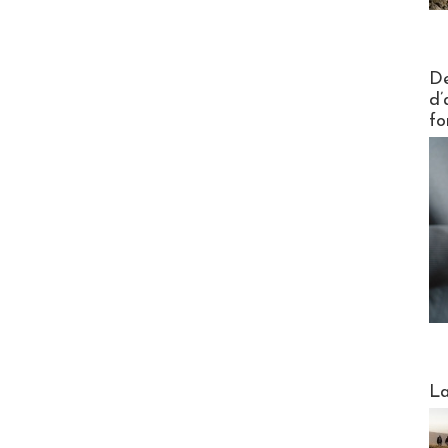
Actus V
De
d’
fo
Webinai
La