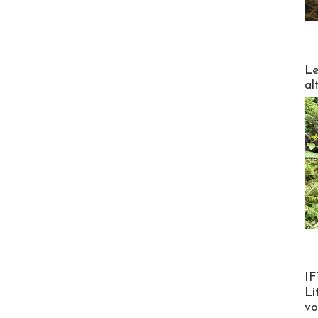
DESTI
Le
al
Product
IF
Li
v