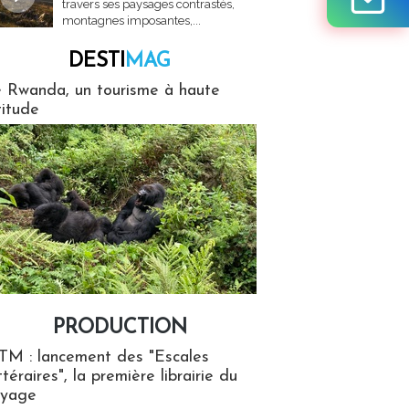
travers ses paysages contrastés,
montagnes imposantes,...
DESTI
MAG
MAG
 Rwanda, un tourisme à haute
titude
PRODUCTION
ion
TM : lancement des "Escales
ttéraires", la première librairie du
oyage