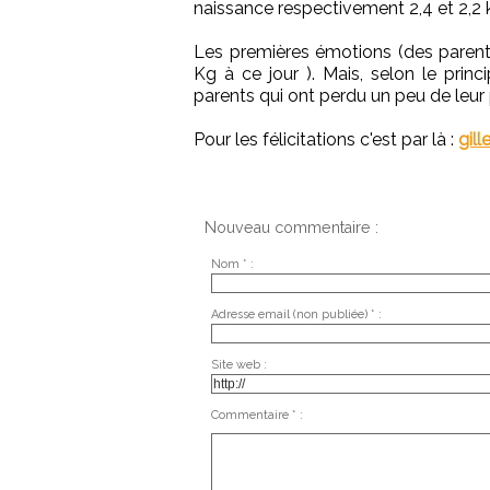
naissance respectivement 2,4 et 2,2 
Les premières émotions (des parents
Kg à ce jour ). Mais, selon le pri
parents qui ont perdu un peu de leur p
Pour les félicitations c'est par là :
gil
Nouveau commentaire :
Nom * :
Adresse email (non publiée) * :
Site web :
Commentaire * :