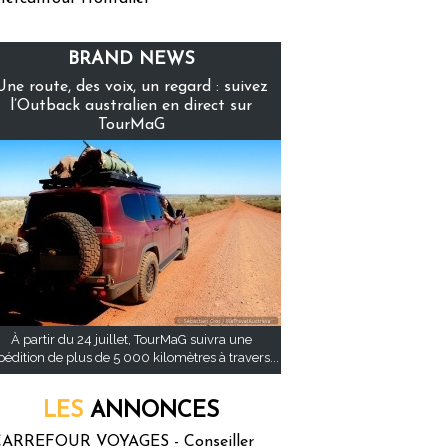
BRAND NEWS
Une route, des voix, un regard : suivez
l’Outback australien en direct sur
TourMaG
À partir du 24 juillet, TourMaG suivra une
pédition de plus de 5 000 kilomètres à travers...
LES
ANNONCES
ARREFOUR VOYAGES - Conseiller