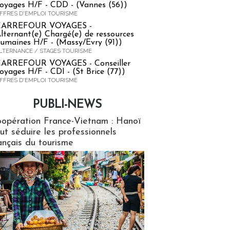
oyages H/F - CDD - (Vannes (56))
FFRES D'EMPLOI TOURISME
CARREFOUR VOYAGES -
lternant(e) Chargé(e) de ressources
umaines H/F - (Massy/Evry (91))
LTERNANCE / STAGES TOURISME
ARREFOUR VOYAGES - Conseiller
oyages H/F - CDI - (St Brice (77))
FFRES D'EMPLOI TOURISME
PUBLI-NEWS
ews
opération France-Vietnam : Hanoï
ut séduire les professionnels
ançais du tourisme