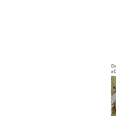
AirMa
Dr
e