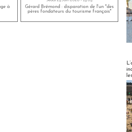
age à
Gérard Brémond : disparation de l'un "des
pères fondateurs du tourisme français"
Partez
L’
in
le