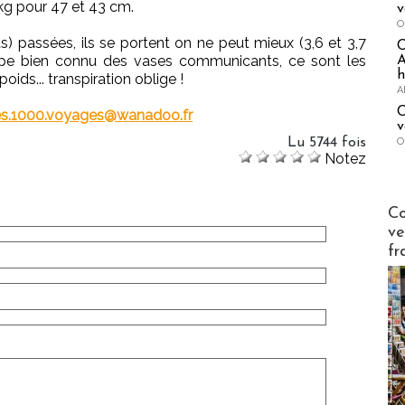
kg pour 47 et 43 cm.
v
O
) passées, ils se portent on ne peut mieux (3,6 et 3,7
ncipe bien connu des vases communicants, ce sont les
A
h
oids... transpiration oblige !
A
C
les.1000.voyages@wanadoo.fr
v
O
Lu 5744 fois
Notez
Publi-n
Co
ve
fr