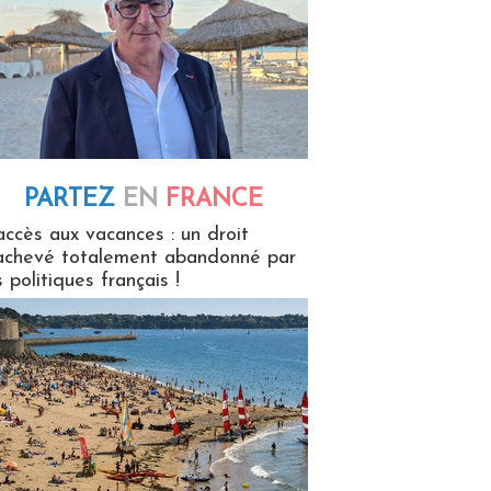
PARTEZ
EN
FRANCE
 en France
accès aux vacances : un droit
achevé totalement abandonné par
s politiques français !