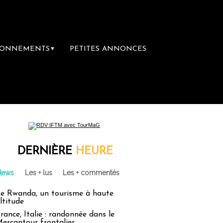
BONNEMENTS
PETITES ANNONCES
▼
ière librairie du voyage
Le groupe Sainte
DERNIÈRE
HEURE
News
Les + lus
Les + commentés
e Rwanda, un tourisme à haute
ltitude
rance, Italie : randonnée dans le
ercantour frontalier