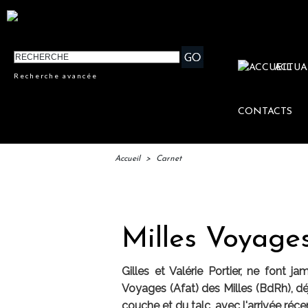
ACTUA
Recherche avancée
CONTACTS
Accueil
>
Carnet
IFTM 
Milles Voyages 
Gilles et Valérie Portier, ne font j
Voyages (Afat) des Milles (BdRh), d
couche et du talc, avec l'arrivée ré