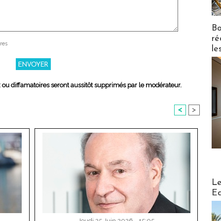
Bo
ré
res
le
x ou diffamatoires seront aussitôt supprimés par le modérateur.
<
>
Distribu
Le
Ed
Jeudi 25 Juin 2026 - 15:05