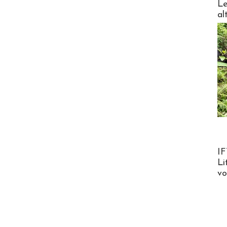
Le
al
Product
IF
Li
v