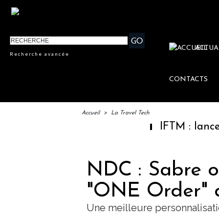
ACTUA
Recherche avancée
CONTACTS
Accueil
>
La Travel Tech
IFTM : lancement des "E
NDC : Sabre ob
"ONE Order" d
Une meilleure personnalisat