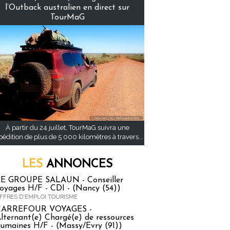
l’Outback australien en direct sur
TourMaG
À partir du 24 juillet, TourMaG suivra une
pédition de plus de 5 000 kilomètres à travers...
LES
ANNONCES
E GROUPE SALAUN - Conseiller
oyages H/F - CDI - (Nancy (54))
FFRES D'EMPLOI TOURISME
CARREFOUR VOYAGES -
lternant(e) Chargé(e) de ressources
umaines H/F - (Massy/Evry (91))