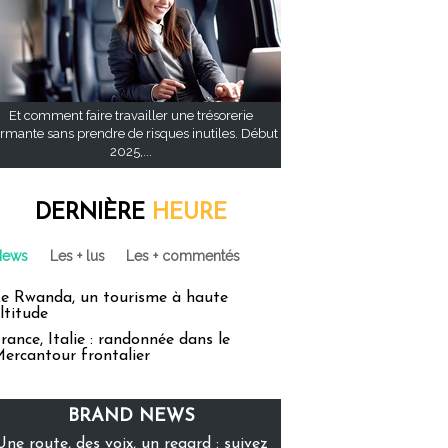
Et comment faire travailler une trésorerie
rmante sans prendre de risques inutiles. Début
2025,...
DERNIÈRE
HEURE
News
Les + lus
Les + commentés
e Rwanda, un tourisme à haute
ltitude
rance, Italie : randonnée dans le
ercantour frontalier
BRAND NEWS
Une route, des voix, un regard : suivez