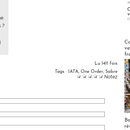
A
C
v
ne
O
s ?
Publi-n
Co
M
ve
fr
Lu 1411 fois
Tags
:
IATA
,
One Order
,
Sabre
Notez
Bo
ré