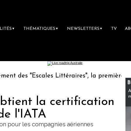
LITÉS
THÉMATIQUES
NEWSLETTERS
TV
A
▼
▼
▼
scales Littéraires", la première librairie du
B
A
m
tient la certification
e l'IATA
ion pour les compagnies aériennes