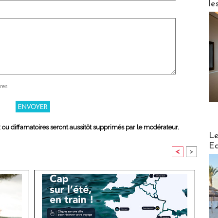
le
res
x ou diffamatoires seront aussitôt supprimés par le modérateur.
Distribu
Le
Ed
<
>