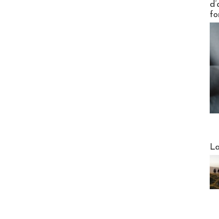
d’
fo
Webinai
La
DESTI