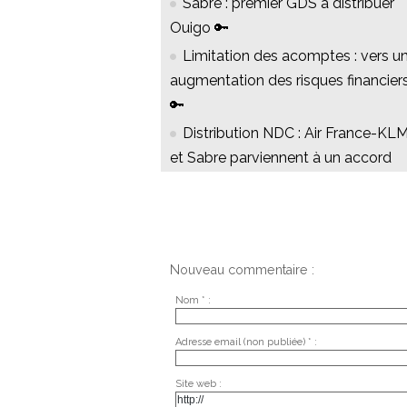
Sabre : premier GDS à distribuer
Ouigo 🔑
Limitation des acomptes : vers u
augmentation des risques financier
🔑
Distribution NDC : Air France-KL
et Sabre parviennent à un accord
Nouveau commentaire :
Nom * :
Adresse email (non publiée) * :
Site web :