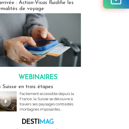
arrivée : Action-Visas fluidifie les
rmalités de voyage
WEBINAIRES
res
 Suisse en trois étapes
Facilement accessible depuis la
France, la Suisse se découvre à
travers ses paysages contrastés,
montagnes imposantes,...
DESTI
MAG
MAG