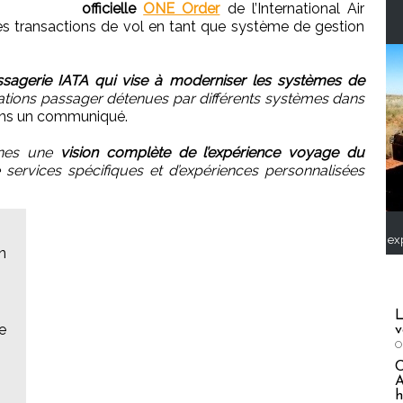
officielle
ONE Order
de l’International Air
les transactions de vol en tant que système de gestion
agerie IATA qui vise à moderniser les systèmes de
tions passager détenues par différents systèmes dans
dans un communiqué.
nnes une
vision complète de l’expérience voyage du
de services spécifiques et d’expériences personnalisées
ex
en
L
de
v
O
A
h