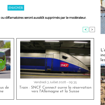
x ou diffamatoires seront aussitôt supprimés par le modérateur.
<
>
Partez
L’
in
le
Vendredi 3 Juillet 2026 - 09:35
bus de
Train : SNCF Connect ouvre la réservation
me
vers l'Allemagne et la Suisse