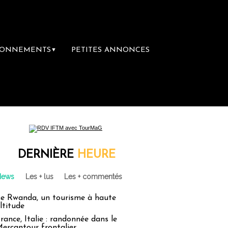
BONNEMENTS
PETITES ANNONCES
▼
DERNIÈRE
HEURE
News
Les + lus
Les + commentés
e Rwanda, un tourisme à haute
ltitude
rance, Italie : randonnée dans le
ercantour frontalier