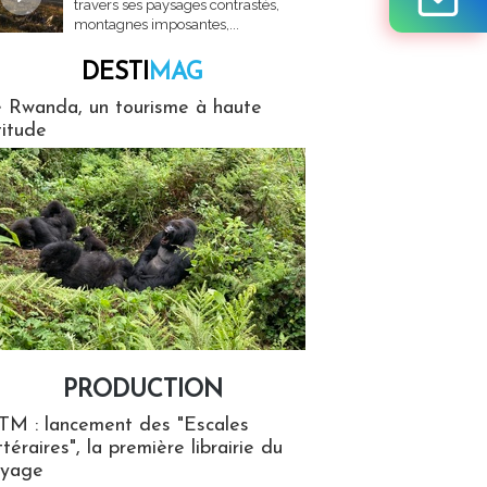
travers ses paysages contrastés,
montagnes imposantes,...
DESTI
MAG
MAG
 Rwanda, un tourisme à haute
titude
PRODUCTION
ion
TM : lancement des "Escales
ttéraires", la première librairie du
oyage