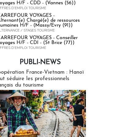
oyages H/F - CDD - (Vannes (56))
FFRES D'EMPLOI TOURISME
CARREFOUR VOYAGES -
lternant(e) Chargé(e) de ressources
umaines H/F - (Massy/Evry (91))
LTERNANCE / STAGES TOURISME
ARREFOUR VOYAGES - Conseiller
oyages H/F - CDI - (St Brice (77))
FFRES D'EMPLOI TOURISME
PUBLI-NEWS
ews
opération France-Vietnam : Hanoï
ut séduire les professionnels
ançais du tourisme