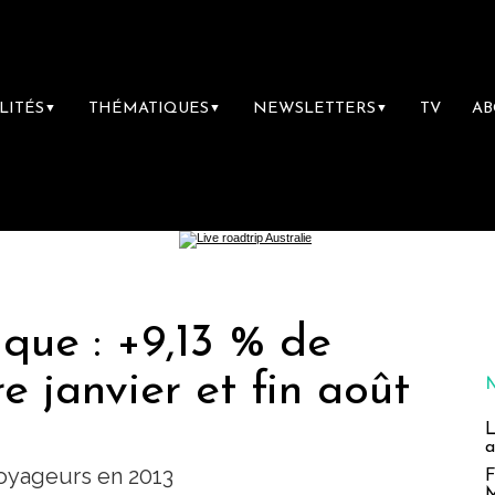
LITÉS
THÉMATIQUES
NEWSLETTERS
TV
A
▼
▼
▼
que : +9,13 % de
e janvier et fin août
L
a
voyageurs en 2013
F
M