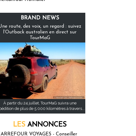
BRAND NEWS
Une route, des voix, un regard : suivez
l’Outback australien en direct sur
TourMaG
À partir du 24 juillet, TourMaG suivra une
pédition de plus de 5 000 kilomètres à travers...
LES
ANNONCES
ARREFOUR VOYAGES - Conseiller