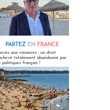
PARTEZ
EN
FRANCE
 en France
accès aux vacances : un droit
achevé totalement abandonné par
s politiques français !