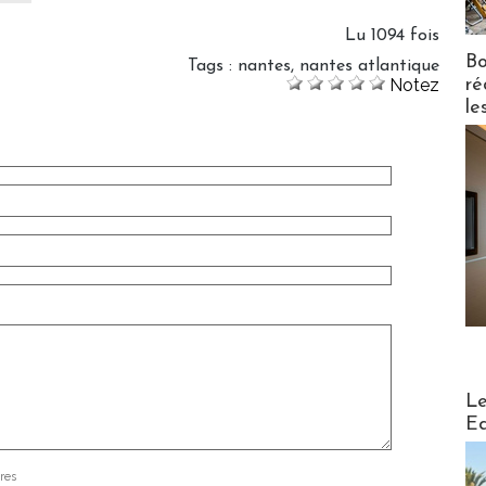
Lu 1094 fois
Bo
Tags
:
nantes
,
nantes atlantique
ré
Notez
le
Distribu
Le
Ed
res