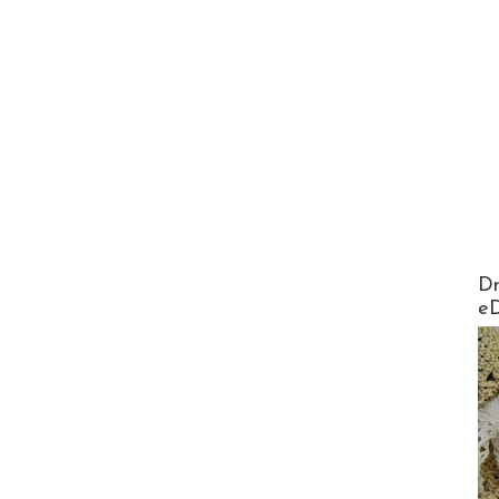
AirMa
Dr
e