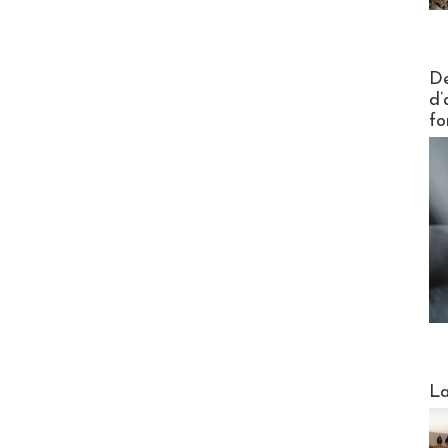
Actus V
De
d’
fo
Webinai
La