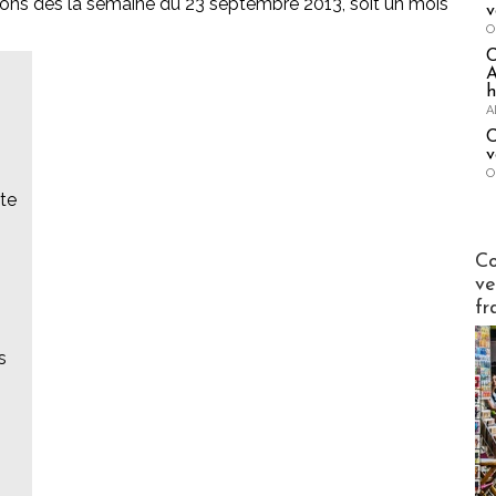
llions dès la semaine du 23 septembre 2013, soit un mois
v
O
A
h
A
C
v
O
cte
Publi-n
Co
ve
fr
s