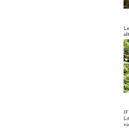
DESTI
Le
al
Product
IF
Li
v