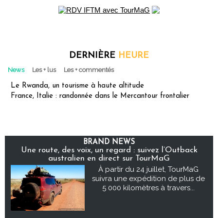
DERNIÈRE
HEURE
News
Les + lus
Les + commentés
Le Rwanda, un tourisme à haute altitude
France, Italie : randonnée dans le Mercantour frontalier
BRAND NEWS
Une route, des voix, un regard : suivez l’Outback
australien en direct sur TourMaG
À partir du 24 juillet, TourMaG
suivra une expédition de plus de
5 000 kilomètres à travers...