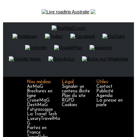
Nos médias
Légal
Utiles
AirMaG
Signaler un
Contact
Brochures en
contenu illicite
Publicité
ligne
Plan du site
Agenda
CruiseMaG
RGPD
La presse en
DestiMaG
Cookies
parle
Futuroscopie
La Travel Tech
LuxuryTravelMa
G
Partez en
France