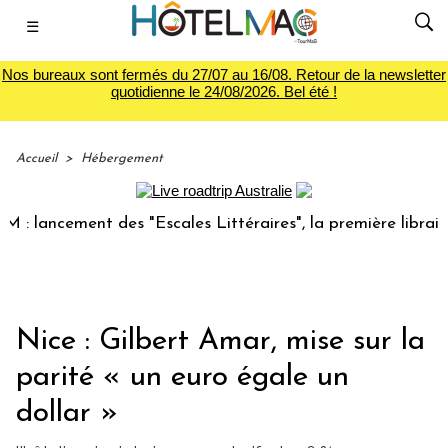
☰
Nos bureaux sont fermés du 27/07 au 16/08. Retour de la newsletter
quotidienne le 24/08/2026. Bel été !
Accueil
>
Hébergement
 lancement des "Escales Littéraires", la première librairie 
Nice : Gilbert Amar, mise sur la
parité « un euro égale un
dollar »