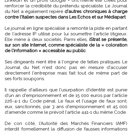
Linkedin et un profil Google + ont même été créés pour
renforcer la crédibilité du prétendu spécialiste. Le Journal
du Net a également repéré
d'autres chroniques à charge
contre l'Italien suspectes dans Les Echos et sur Médiapart
.
Le journal en ligne spécialisé a remonté la piste en partant
de l'adresse IP utilisé pour lui soumettre l'article litigieux.
Elle mène à deux sociétés. Parmi elles,
iStrat se présente,
sur son site Internet, comme spécialiste de la « coloration
de l'information » accessible au public
.
Ses dirigeants nient être à l'origine de telles pratiques. Le
Journal du Net n'est donc pas en mesure d'accuser
directement l'entreprise mais fait tout de même part de
ses forts soupçons.
Il rappelle d'ailleurs que l'usurpation d'identité est punie
d'un an d'emprisonnement et de 15 000 euros par l'article
226-4-1 du Code pénal. Le faux et l'usage de faux sont,
eux, sanctionnés, par 3 ans d'emprisonnement et 45 000
d'amende comme le prévoit l'article 441-1 du même Code.
De con côté, l'Autorité des Marchés Financiers (AMF)
interdit formellement la diffusion de fausses informations