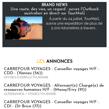
BRAND NEWS
Une route, des voix, un regard : suivez l’Outback
australien en direct sur TourMaG
À partir du 24 juillet, TourMaG
suivra une expédition de plus de
5 000 kilomètres à travers...
LES
ANNONCES
CARREFOUR VOYAGES - Conseiller voyages H/F -
CDD - (Vannes (56))
OFFRES D'EMPLOI TOURISME
CARREFOUR VOYAGES - Alternant(e) Chargé(e) de
ressources humaines H/F - (Massy/Evry (91))
ALTERNANCE / STAGES TOURISME
CARREFOUR VOYAGES - Conseiller voyages H/F -
CDI - (St Brice (77))