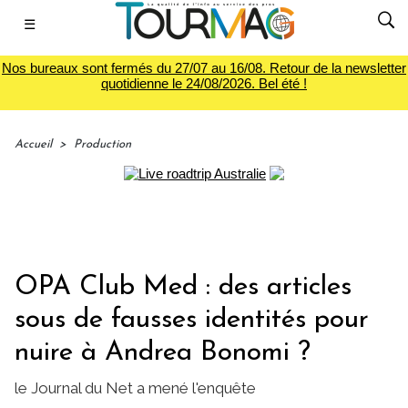
☰
Nos bureaux sont fermés du 27/07 au 16/08. Retour de la newsletter
quotidienne le 24/08/2026. Bel été !
Accueil
>
Production
OPA Club Med : des articles
sous de fausses identités pour
nuire à Andrea Bonomi ?
le Journal du Net a mené l'enquête