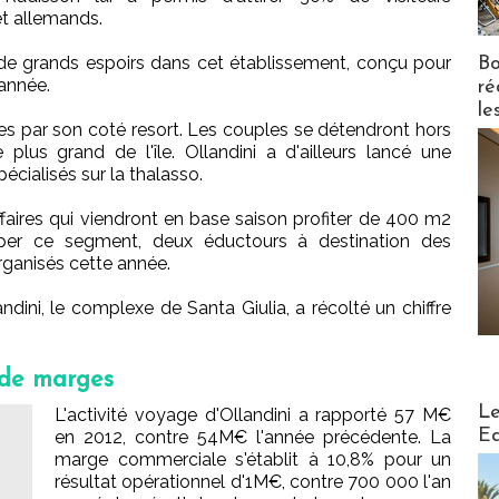
et allemands.
 de grands espoirs dans cet établissement, conçu pour
Bo
'année.
ré
le
tes par son coté resort. Les couples se détendront hors
lus grand de l'île. Ollandini a d'ailleurs lancé une
cialisés sur la thalasso.
faires qui viendront en base saison profiter de 400 m2
pper ce segment, deux éductours à destination des
rganisés cette année.
andini, le complexe de Santa Giulia, a récolté un chiffre
 de marges
Distribu
Le
L'activité voyage d'Ollandini a rapporté 57 M€
Ed
en 2012, contre 54M€ l'année précédente. La
marge commerciale s'établit à 10,8% pour un
résultat opérationnel d'1M€, contre 700 000 l'an