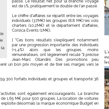
passé. Le résultat net pour la branche voyage
est de 1%, pratiquement le double de l'an passé.
Le chiffre d'affaires se répartit entre les voyages
individuels (37M€) les groupes (8,8 M€) les vols
charters (10,2M€) et le département d'affaires,
Corsica Events (1M€).
ie
[ "Ces bons résultats s'expliquent notamment
ie
par une progression importante des individuels
 la
(+1,4%) alors que les groupes, moins
Partez
L’
rémunérateurs, ont légèrement reculé "]i précise
in
Jean-Marc Ollandini. Des promotions peu
le
enir un bon prix moyen et de tirer ses marges vers le
59 300 forfaits individuels et groupes et transporté 36
d'activités sont également encourageants. La branche
res de 1,65 M€ pour 500 groupes. La location de voitures
) exploite désormais la marque économique Budget en