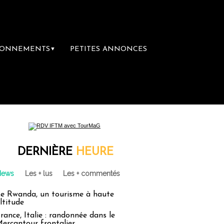
BONNEMENTS
PETITES ANNONCES
▼
DERNIÈRE
HEURE
News
Les + lus
Les + commentés
e Rwanda, un tourisme à haute
ltitude
rance, Italie : randonnée dans le
ercantour frontalier