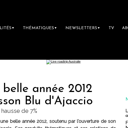
LITÉS
THÉMATIQUES
NEWSLETTERS
TV
A
▼
▼
▼
e belle année 2012
son Blu d'Ajaccio
en hausse de 7%
L
a
é une belle année 2012, soutenu par l'ouverture de son
F
M