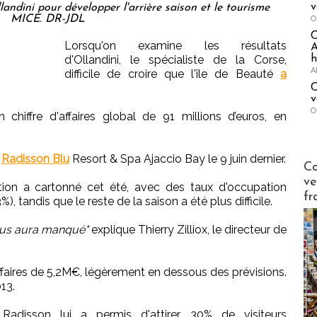
v
andini pour développer l'arrière saison et le tourisme
MICE. DR-JDL
O
Lorsqu'on examine les résultats
A
h
d'Ollandini, le spécialiste de la Corse,
A
difficile de croire que l'île de Beauté
a
C
v
O
hiffre d'affaires global de 91 millions d’euros, en
u
Radisson Blu
Resort & Spa Ajaccio Bay le 9 juin dernier.
Publi-n
Co
ve
tion a cartonné cet été, avec des taux d'occupation
fr
), tandis que le reste de la saison a été plus difficile.
 nous aura manqué"
explique Thierry Zilliox, le directeur de
 d'affaires de 5,2M€, légèrement en dessous des prévisions.
13.
Radisson lui a permis d'attirer 30% de visiteurs