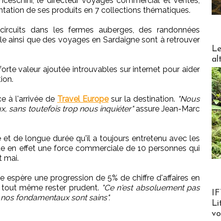
anceschini, le directeur voyages commercial et ventes,
ntation de ses produits en 7 collections thématiques.
ircuits dans les fermes auberges, des randonnées
voile ainsi que des voyages en Sardaigne sont à retrouver
DESTI
Le
al
orte valeur ajoutée introuvables sur internet pour aider
ion.
 à l'arrivée de
Travel Europe
sur la destination.
"Nous
, sans toutefois trop nous inquiéter"
assure Jean-Marc
ce et de longue durée qu'il a toujours entretenu avec les
 en effet une force commerciale de 10 personnes qui
t mai.
 espère une progression de 5% de chiffre d'affaires en
t tout même rester prudent.
"Ce n'est absoluement pas
Product
IF
 nos fondamentaux sont sains".
Li
v