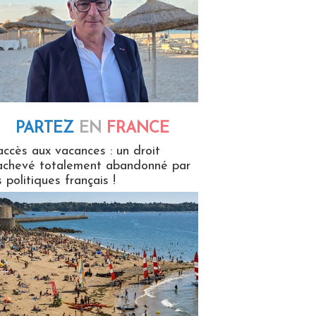
PARTEZ
EN
FRANCE
 en France
accès aux vacances : un droit
achevé totalement abandonné par
s politiques français !