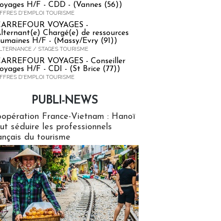
oyages H/F - CDD - (Vannes (56))
FFRES D'EMPLOI TOURISME
CARREFOUR VOYAGES -
lternant(e) Chargé(e) de ressources
umaines H/F - (Massy/Evry (91))
LTERNANCE / STAGES TOURISME
ARREFOUR VOYAGES - Conseiller
oyages H/F - CDI - (St Brice (77))
FFRES D'EMPLOI TOURISME
PUBLI-NEWS
ews
opération France-Vietnam : Hanoï
ut séduire les professionnels
ançais du tourisme