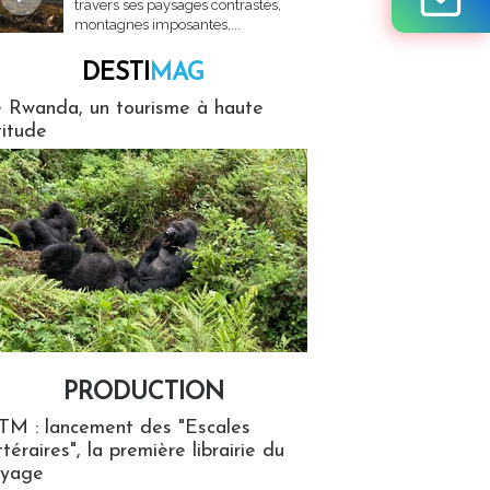
travers ses paysages contrastés,
montagnes imposantes,...
DESTI
MAG
MAG
 Rwanda, un tourisme à haute
titude
PRODUCTION
ion
TM : lancement des "Escales
ttéraires", la première librairie du
oyage