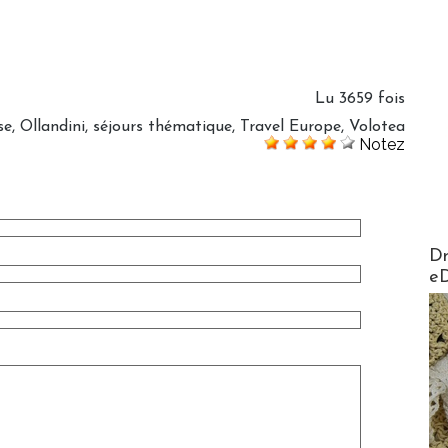
Lu 3659 fois
se
,
Ollandini
,
séjours thématique
,
Travel Europe
,
Volotea
Notez
AirMa
Dr
e