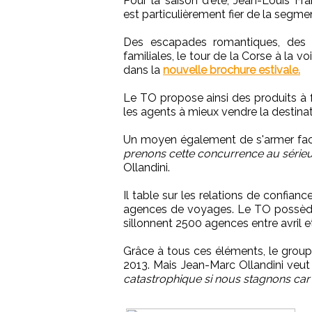
Pour la saison d'été, Jean-Louis Fr
est particulièrement fier de la segme
Des escapades romantiques, des c
familiales, le tour de la Corse à la 
dans la
nouvelle brochure estivale.
Le TO propose ainsi des produits à f
les agents à mieux vendre la destinat
Un moyen également de s'armer face
prenons cette concurrence au sérieux
Ollandini.
Il table sur les relations de confian
agences de voyages. Le TO possède
sillonnent 2500 agences entre avril e
Grâce à tous ces éléments, le groupe
2013. Mais Jean-Marc Ollandini veu
catastrophique si nous stagnons car