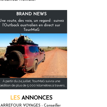
BRAND NEWS
Une route, des voix, un regard : suivez
l’Outback australien en direct sur
TourMaG
À partir du 24 juillet, TourMaG suivra une
pédition de plus de 5 000 kilomètres à travers...
LES
ANNONCES
ARREFOUR VOYAGES - Conseiller