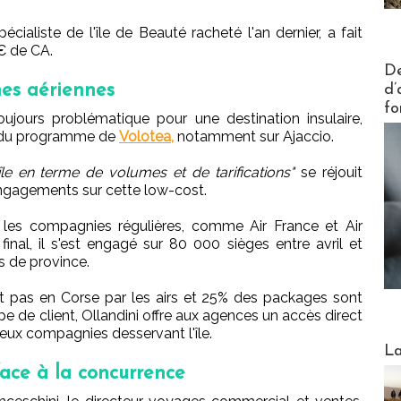
écialiste de l'île de Beauté racheté l'an dernier, a fait
M€ de CA.
Actus V
De
es aériennes
d’
fo
oujours problématique pour une destination insulaire,
nt du programme de
Volotea,
notamment sur Ajaccio.
île en terme de volumes et de tarifications"
se réjouit
 engagements sur cette low-cost.
 les compagnies régulières, comme Air France et Air
final, il s'est engagé sur 80 000 sièges entre avril et
es de province.
t pas en Corse par les airs et 25% des packages sont
e de client, Ollandini offre aux agences un accès direct
deux compagnies desservant l'île.
Webinai
La
ace à la concurrence