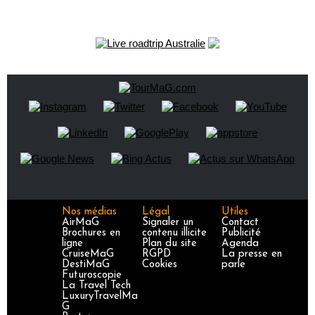
Nos médias
Légal
Utiles
AirMaG
Signaler un
Contact
Brochures en
contenu illicite
Publicité
ligne
Plan du site
Agenda
CruiseMaG
RGPD
La presse en
DestiMaG
Cookies
parle
Futuroscopie
La Travel Tech
LuxuryTravelMa
G