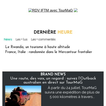
DERNIÈRE
HEURE
News
Les + lus
Les + commentés
Le Rwanda, un tourisme à haute altitude
France, Italie : randonnée dans le Mercantour frontalier
BRAND NEWS
Une route, des voix, un regard : suivez l’Outback
australien en direct sur TourMaG
À partir du 24 juillet, TourMaG
suivra une expédition de plus de
5 000 kilomètres à travers...