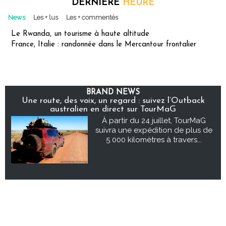
DERNIÈRE
HEURE
News
Les + lus
Les + commentés
Le Rwanda, un tourisme à haute altitude
France, Italie : randonnée dans le Mercantour frontalier
BRAND NEWS
Une route, des voix, un regard : suivez l’Outback
australien en direct sur TourMaG
À partir du 24 juillet, TourMaG
suivra une expédition de plus de
5 000 kilomètres à travers...