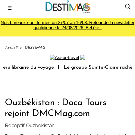
☰
Nos bureaux sont fermés du 27/07 au 16/08. Retour de la newsletter
quotidienne le 24/08/2026. Bel été !
Accueil
>
DESTIMAG
re librairie du voyage
Le groupe Sainte-Claire rachète
Ouzbékistan : Doca Tours
rejoint DMCMag.com
Réceptif Ouzbékistan