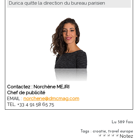
Durica quitte la direction du bureau parisien
Contactez :
Norchène MEJRI
Chef de publicité
EMAIL :
norchene@dmcmag.com
TEL. +33 4 91 58 65 75
Lu 589 fois
Tags
:
croatie
,
travel europe
Notez