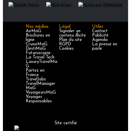
Nos médias
Légal
Utiles
AirMaG
Signaler un
Contact
Brochures en
contenu illicite
Publicité
ligne
Plan du site
Agenda
CruiseMaG
RGPD
La presse en
DestiMaG
Cookies
parle
Futuroscopie
La Travel Tech
LuxuryTravelMa
G
Partez en
France
TravelJobs
TravelManager
MaG
VoyageursMaG
Voyages
Responsables
Site certifié