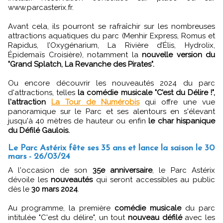
www.parcasterix.fr.
Avant cela, ils pourront se rafraîchir sur les nombreuses
attractions aquatiques du parc (Menhir Express, Romus et
Rapidus, l’Oxygénarium, La Rivière d’Élis, Hydrolix,
Épidemaïs Croisière), notamment la
nouvelle version du
"Grand Splatch, La Revanche des Pirates".
Ou encore découvrir les nouveautés 2024 du parc
d'attractions, telles
la comédie musicale "C’est du Délire !",
l'attraction
La Tour de Numérobis
qui offre une vue
panoramique sur le Parc et ses alentours en s'élevant
jusqu'à 40 mètres de hauteur ou enfin
le char hispanique
du Défilé Gaulois.
Le Parc Astérix fête ses 35 ans et lance la saison le 30
mars - 26/03/24
A l'occasion de son
35e anniversaire
, le Parc Astérix
dévoile les
nouveautés
qui seront accessibles au public
dès le
30 mars 2024
.
Au programme, la première
comédie musicale
du parc
intitulée "C'est du délire", un tout
nouveau défilé
avec les