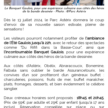
Le Banquet Gaulois, pour une expérience culinaire aux côtés des héros
de la bande dessinée - Photo : ©Parc Astérix
Dès le 13 juillet 2024, le Parc Astérix donnera le coup
d'envoi de sa nouvelle saison estivale, pleine de
sensations !
Les visiteurs pourront notamment profiter de
l'ambiance
de l'Été Gaulois jusqu'à 22h
, avec le retour des spectacles
comme "Du Rififi dans la Basse-Cour", ainsi que
l'incontournable Banquet Gaulois
, pour une expérience
culinaire aux côtés des héros de la bande dessinée.
Aux côtés d'Astérix, Obélix, Abraracoucix, Bonemine,
Falbala sans oublier le barde Assurancetourix, les
convives d’un soir profiteront d’un généreux buffet :
charcuteries, poissons, fruits de mer, buffet maraîcher,
plats, fromages, desserts, et bien évidemment le célèbre
sanglier.
Deux créneaux horaires sont proposés :
18h45 et 20h45
.
(Prix de 59€ par adulte et 29€ par enfant (jusqu'à 17 ans
inclus). Réservation conseillée sur place ou sur