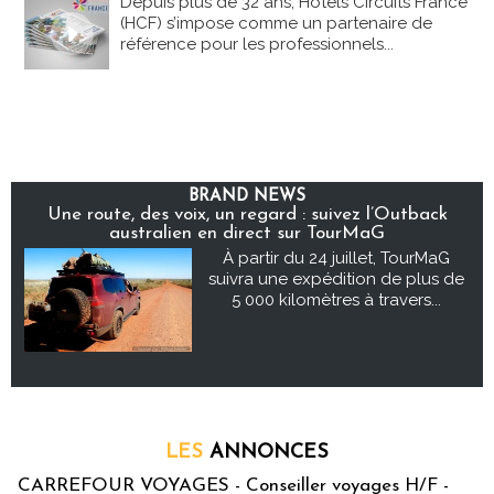
Depuis plus de 32 ans, Hôtels Circuits France
(HCF) s’impose comme un partenaire de
référence pour les professionnels...
BRAND NEWS
Une route, des voix, un regard : suivez l’Outback
australien en direct sur TourMaG
À partir du 24 juillet, TourMaG
suivra une expédition de plus de
5 000 kilomètres à travers...
LES
ANNONCES
CARREFOUR VOYAGES - Conseiller voyages H/F -