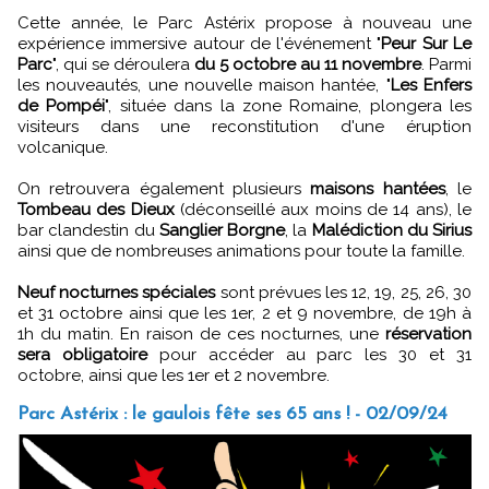
Cette année, le Parc Astérix propose à nouveau une
expérience immersive autour de l'événement "
Peur Sur Le
Parc
", qui se déroulera
du 5 octobre au 11 novembre
. Parmi
les nouveautés, une nouvelle maison hantée, "
Les Enfers
de Pompéi
", située dans la zone Romaine, plongera les
visiteurs dans une reconstitution d'une éruption
volcanique.
On retrouvera également plusieurs
maisons hantées
, le
Tombeau des Dieux
(déconseillé aux moins de 14 ans), le
bar clandestin du
Sanglier Borgne
, la
Malédiction du Sirius
ainsi que de nombreuses animations pour toute la famille.
Neuf nocturnes spéciales
sont prévues les 12, 19, 25, 26, 30
et 31 octobre ainsi que les 1er, 2 et 9 novembre, de 19h à
1h du matin. En raison de ces nocturnes, une
réservation
sera obligatoire
pour accéder au parc les 30 et 31
octobre, ainsi que les 1er et 2 novembre.
Parc Astérix : le gaulois fête ses 65 ans ! - 02/09/24