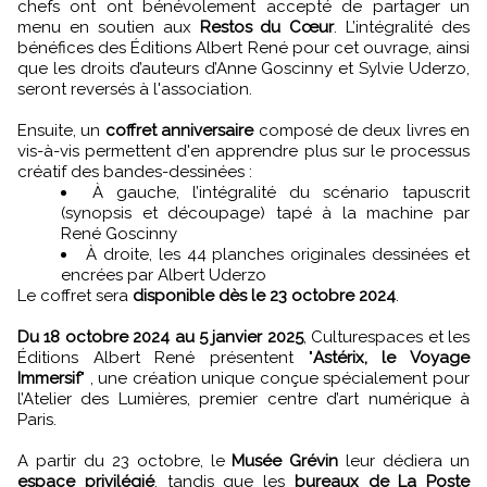
chefs ont ont bénévolement accepté de partager un
menu en soutien aux
Restos du Cœur
. L’intégralité des
bénéfices des Éditions Albert René pour cet ouvrage, ainsi
que les droits d’auteurs d’Anne Goscinny et Sylvie Uderzo,
seront reversés à l'association.
Ensuite, un
coffret anniversaire
composé de deux livres en
vis-à-vis permettent d'en apprendre plus sur le processus
créatif des bandes-dessinées :
À gauche, l’intégralité du scénario tapuscrit
(synopsis et découpage) tapé à la machine par
René Goscinny
À droite, les 44 planches originales dessinées et
encrées par Albert Uderzo
Le coffret sera
disponible dès le 23 octobre 2024
.
Du 18 octobre 2024 au 5 janvier 2025
, Culturespaces et les
Éditions Albert René présentent "
Astérix, le Voyage
Immersif
" , une création unique conçue spécialement pour
l’Atelier des Lumières, premier centre d’art numérique à
Paris.
A partir du 23 octobre, le
Musée Grévin
leur dédiera un
espace privilégié
, tandis que les
bureaux de La Poste