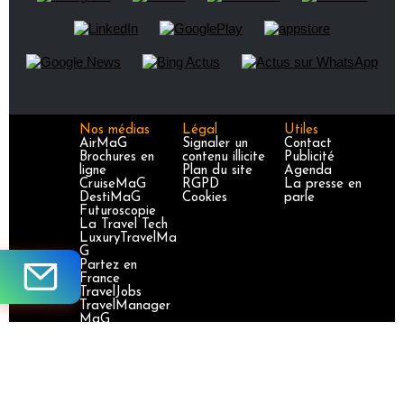
Nos médias
Légal
Utiles
AirMaG
Signaler un
Contact
Brochures en
contenu illicite
Publicité
ligne
Plan du site
Agenda
CruiseMaG
RGPD
La presse en
DestiMaG
Cookies
parle
Futuroscopie
La Travel Tech
LuxuryTravelMa
G
Partez en
France
TravelJobs
TravelManager
MaG
VoyageursMaG
Voyages
Responsables