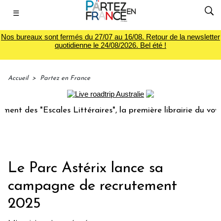
☰
Nos bureaux sont fermés du 27/07 au 16/08. Retour de la newsletter
quotidienne le 24/08/2026. Bel été !
Accueil
>
Partez en France
scales Littéraires", la première librairie du voyage
Le 
Le Parc Astérix lance sa
campagne de recrutement
2025