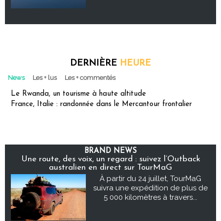
DERNIÈRE
HEURE
News
Les + lus
Les + commentés
Le Rwanda, un tourisme à haute altitude
France, Italie : randonnée dans le Mercantour frontalier
BRAND NEWS
Une route, des voix, un regard : suivez l’Outback
australien en direct sur TourMaG
À partir du 24 juillet, TourMaG
suivra une expédition de plus de
5 000 kilomètres à travers...