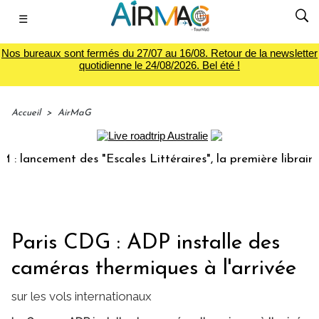
☰
Nos bureaux sont fermés du 27/07 au 16/08. Retour de la newsletter
quotidienne le 24/08/2026. Bel été !
Accueil
>
AirMaG
ncement des "Escales Littéraires", la première librairie du 
Paris CDG : ADP installe des
caméras thermiques à l'arrivée
sur les vols internationaux