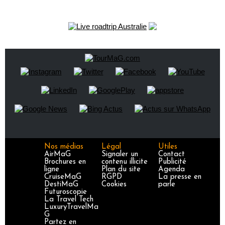
Nos médias
Légal
Utiles
AirMaG
Signaler un
Contact
Brochures en
contenu illicite
Publicité
ligne
Plan du site
Agenda
CruiseMaG
RGPD
La presse en
DestiMaG
Cookies
parle
Futuroscopie
La Travel Tech
LuxuryTravelMa
G
Partez en