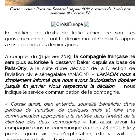
Corsair reliait Paris au Sénégal depuis 2012 à raison de 7 vols par
semaine © Corsair FB
En matière de droits de trafic aérien, ce sont les
gouvernements qui ont le dernier mot et Corsair l’a appris
à ses dépends ces derniers jours.
A compter du 31 janvier 2019,
la compagnie française ne
sera plus autorisée à desservir Dakar depuis sa base de
Paris-Orly
, à la suite d’une décision de la Direction de
l’aviation civile sénégalaise (ANACIM).
«
L’ANACIM nous a
simplement informé que nous avons l’autorisation d’opérer
jusqu’à fin janvier. Nous respectons la décision
»
, nous
indique le service communication de la compagnie.
« Corsair aurait, bien entendu, souhaité bénéficier d’une
période de transition de quelques mois et faire une
communication appropriée à la rentrée dans l’intérêt de la
clientèle des deux compagnies »
, fait aussi savoir la
compagnie dans un communiqué daté du 28 août. Elle y
précise qu’en six ans d’exploitation, elle y avait fait
augmenter le trafic et baissé les prix.