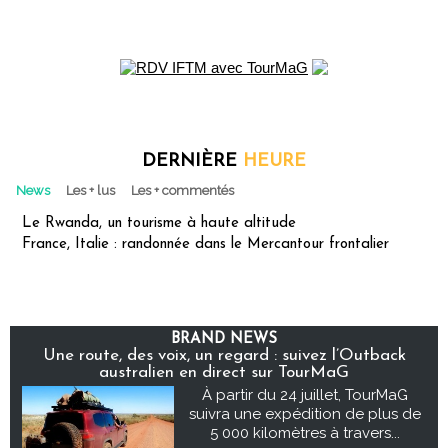
DERNIÈRE
HEURE
News
Les + lus
Les + commentés
Le Rwanda, un tourisme à haute altitude
France, Italie : randonnée dans le Mercantour frontalier
BRAND NEWS
Une route, des voix, un regard : suivez l’Outback
australien en direct sur TourMaG
À partir du 24 juillet, TourMaG
suivra une expédition de plus de
5 000 kilomètres à travers...