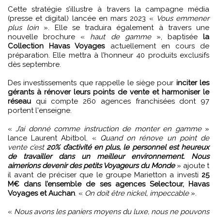
Cette stratégie s’illustre à travers la campagne média
(presse et digital) lancée en mars 2023 «
Vous emmener
plus loin
». Elle se traduira également à travers une
nouvelle brochure «
haut de gamme
», baptisée
la
Collection Havas Voyages
actuellement en cours de
préparation. Elle mettra à l’honneur 40 produits exclusifs
dès septembre.
Des investissements que rappelle le siège pour
inciter les
gérants à rénover leurs points de vente et harmoniser le
réseau
qui compte 260 agences franchisées dont 97
portent l'enseigne.
«
J’ai donné comme instruction de monter en gamme
»
lance Laurent Abitbol. «
Quand on rénove un point de
vente c’est
20% d’activité en plus, le personnel est heureux
de travailler dans un meilleur environnement. Nous
aimerions devenir des petits Voyageurs du Monde
» ajoute t
il avant de préciser que le groupe Marietton a investi
25
M€ dans l’ensemble de ses agences Selectour, Havas
Voyages et Auchan
. «
On doit être nickel, impeccable
».
«
Nous avons les paniers moyens du luxe, nous ne pouvons