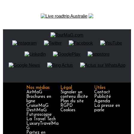
Nos médias
Légal
Utiles
AirMaG
Signaler un
Contact
Brochures en
contenu illicite
Publicité
ligne
Plan du site
Agenda
CruiseMaG
RGPD
La presse en
DestiMaG
Cookies
parle
Futuroscopie
La Travel Tech
LuxuryTravelMa
G
Partez en