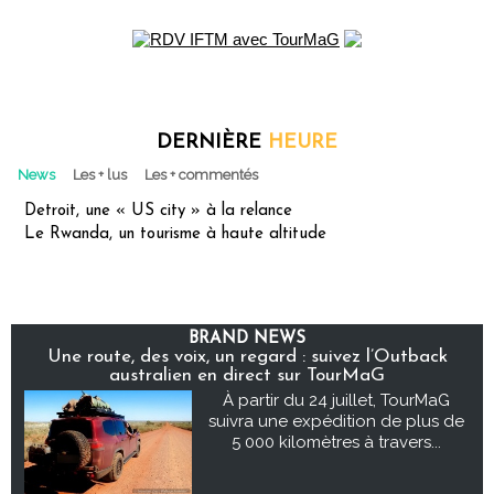
DERNIÈRE
HEURE
News
Les + lus
Les + commentés
Detroit, une « US city » à la relance
Le Rwanda, un tourisme à haute altitude
BRAND NEWS
Une route, des voix, un regard : suivez l’Outback
australien en direct sur TourMaG
À partir du 24 juillet, TourMaG
suivra une expédition de plus de
5 000 kilomètres à travers...