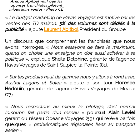
Arnaud Abitbol veut que les
agences franchisées pilotent
mieux leurs ventes - Photo CE
«
Le budget marketing de Havas Voyages est motivé par les
ventes des TO maison.
5% des volumes sont dédiés à la
publicité
» ajoute
Laurent Abitbol
Président du Groupe.
Un discours que comprennent les franchisés que nous
avons interrogés. «
Nous essayons de faire le maximum,
quand on choisit une enseigne on doit aussi adhérer à sa
politique
», explique
Sheila Delphine,
gérante de l’agence
Havas Voyages de Saint-Sulpice-la-Pointe (81).
«
Sur les produits haut de gamme nous y allons à fond avec
Austral Lagons et Solea
» ajoute à son tour
Florence
Hédouin
, gérante de l’agence Havas Voyages de Meaux
(77).
«
Nous respectons au mieux le pilotage, c’est normal
lorsqu’on fait partie d’un réseau
» poursuit
Alain Leviel
gérant du réseau Oceane Voyages (59) qui relève parfois
quelques «
problématiques régionales liées au transport
aérien
».