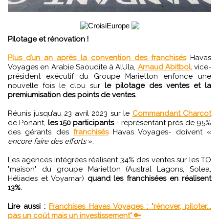
Pilotage et rénovation !
Plus d’un an après la convention des franchisés
Havas
Voyages en Arabie Saoudite à AlUla,
Arnaud Abitbol,
vice-
président exécutif du Groupe Marietton enfonce une
nouvelle fois le clou sur
le pilotage des ventes et la
premiumisation des points de ventes.
Réunis jusqu’au 23 avril 2023 sur le
Commandant Charcot
de Ponant,
les 150 participants
- représentant près de 95%
des gérants des
franchisés
Havas Voyages- doivent «
encore faire des efforts
».
Les agences intégrées réalisent 34% des ventes sur les TO
"maison" du groupe Marietton (Austral Lagons, Solea,
Héliades et Voyamar)
quand les franchisées en réalisent
13%.
Lire aussi :
Franchises Havas Voyages : "rénover, piloter...
pas un coût mais un investissement" 🔑