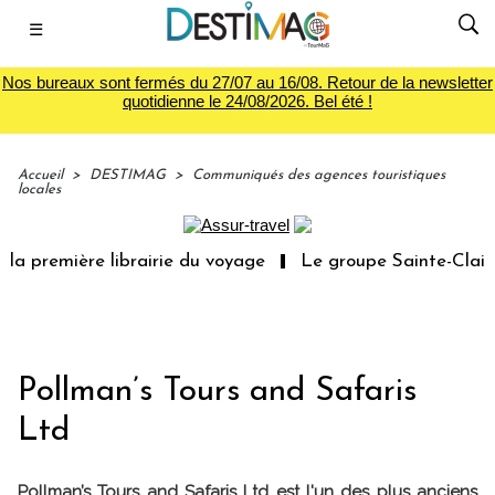
☰
Nos bureaux sont fermés du 27/07 au 16/08. Retour de la newsletter
quotidienne le 24/08/2026. Bel été !
Accueil
>
DESTIMAG
>
Communiqués des agences touristiques
locales
la première librairie du voyage
Le groupe Sainte-Claire
Pollman’s Tours and Safaris
Ltd
Pollman’s Tours and Safaris Ltd est l'un des plus anciens