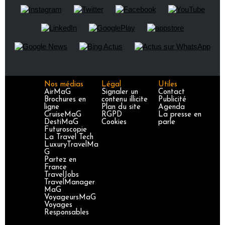
Nos médias
Légal
Utiles
AirMaG
Signaler un
Contact
Brochures en
contenu illicite
Publicité
ligne
Plan du site
Agenda
CruiseMaG
RGPD
La presse en
DestiMaG
Cookies
parle
Futuroscopie
La Travel Tech
LuxuryTravelMa
G
Partez en
France
TravelJobs
TravelManager
MaG
VoyageursMaG
Voyages
Responsables