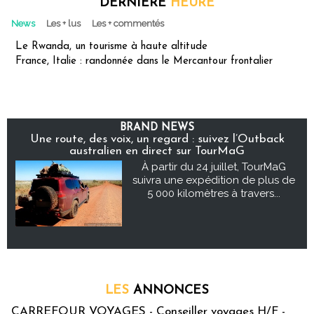
DERNIÈRE
HEURE
News
Les + lus
Les + commentés
Le Rwanda, un tourisme à haute altitude
France, Italie : randonnée dans le Mercantour frontalier
BRAND NEWS
Une route, des voix, un regard : suivez l’Outback
australien en direct sur TourMaG
À partir du 24 juillet, TourMaG
suivra une expédition de plus de
5 000 kilomètres à travers...
LES
ANNONCES
CARREFOUR VOYAGES - Conseiller voyages H/F -