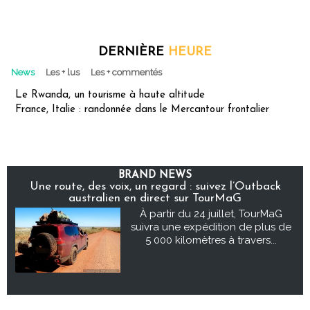
DERNIÈRE
HEURE
News
Les + lus
Les + commentés
Le Rwanda, un tourisme à haute altitude
France, Italie : randonnée dans le Mercantour frontalier
BRAND NEWS
Une route, des voix, un regard : suivez l’Outback
australien en direct sur TourMaG
À partir du 24 juillet, TourMaG
suivra une expédition de plus de
5 000 kilomètres à travers...