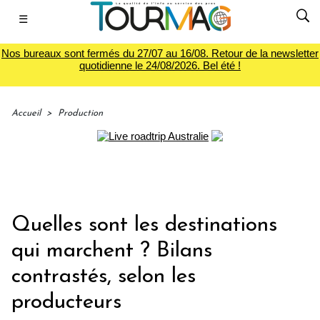
☰
Nos bureaux sont fermés du 27/07 au 16/08. Retour de la newsletter
quotidienne le 24/08/2026. Bel été !
Accueil
>
Production
Quelles sont les destinations
qui marchent ? Bilans
contrastés, selon les
producteurs