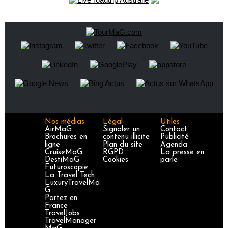
Nos médias
Légal
Utiles
AirMaG
Signaler un
Contact
Brochures en
contenu illicite
Publicité
ligne
Plan du site
Agenda
CruiseMaG
RGPD
La presse en
DestiMaG
Cookies
parle
Futuroscopie
La Travel Tech
LuxuryTravelMa
G
Partez en
France
TravelJobs
TravelManager