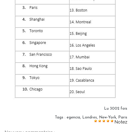
Lu 3002 fois
Tags
:
egencia
,
Londres
,
New-York
,
Paris
Notez