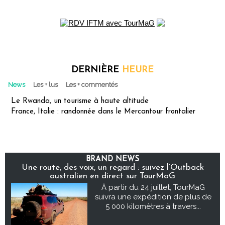
DERNIÈRE
HEURE
News
Les + lus
Les + commentés
Le Rwanda, un tourisme à haute altitude
France, Italie : randonnée dans le Mercantour frontalier
BRAND NEWS
Une route, des voix, un regard : suivez l’Outback
australien en direct sur TourMaG
À partir du 24 juillet, TourMaG
suivra une expédition de plus de
5 000 kilomètres à travers...