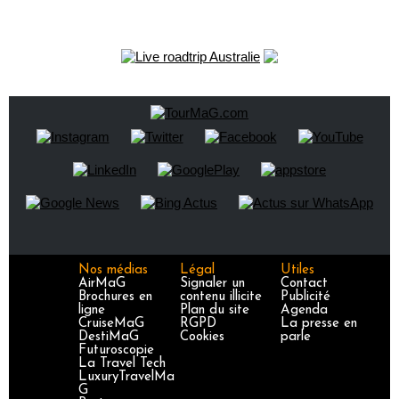
Nos médias
Légal
Utiles
AirMaG
Signaler un
Contact
Brochures en
contenu illicite
Publicité
ligne
Plan du site
Agenda
CruiseMaG
RGPD
La presse en
DestiMaG
Cookies
parle
Futuroscopie
La Travel Tech
LuxuryTravelMa
G