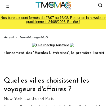
☰
Nos bureaux sont fermés du 27/07 au 16/08. Retour de la newsletter
quotidienne le 24/08/2026. Bel été !
Accueil
>
TravelManagerMaG
cement des "Escales Littéraires", la première librairie du v
Quelles villes choisissent les
voyageurs d'affaires ?
New-York, Londres et Paris