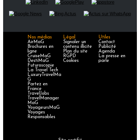
Nos médias
Légal
Utiles
AirMaG
Signaler un
Contact
Brochures en
contenu illicite
Publicité
ligne
Plan du site
Agenda
CruiseMaG
RGPD
La presse en
DestiMaG
Cookies
parle
Futuroscopie
La Travel Tech
LuxuryTravelMa
G
Partez en
France
TravelJobs
TravelManager
MaG
VoyageursMaG
Voyages
Responsables