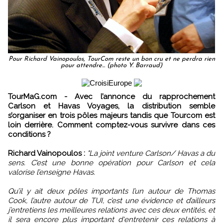
Pour Richard Vainopoulos, TourCom reste un bon cru et ne perdra rien
pour attendre... (photo Y. Barraud)
TourMaG.com - Avec l’annonce du rapprochement
Carlson et Havas Voyages, la distribution semble
s’organiser en trois pôles majeurs tandis que Tourcom est
loin derrière. Comment comptez-vous survivre dans ces
conditions ?
Richard Vainopoulos :
"La joint venture Carlson/ Havas a du
sens. C’est une bonne opération pour Carlson et cela
valorise l’enseigne Havas.
Qu’il y ait deux pôles importants l’un autour de Thomas
Cook, l’autre autour de TUI, c’est une évidence et d’ailleurs
j’entretiens les meilleures relations avec ces deux entités, et
il sera encore plus important d‘entretenir ces relations à