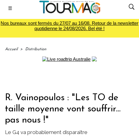
☰
Nos bureaux sont fermés du 27/07 au 16/08. Retour de la newsletter
quotidienne le 24/08/2026. Bel été !
Accueil
>
Distribution
R. Vainopoulos : "Les TO de
taille moyenne vont souffrir...
pas nous !"
Le G4 va probablement disparaître