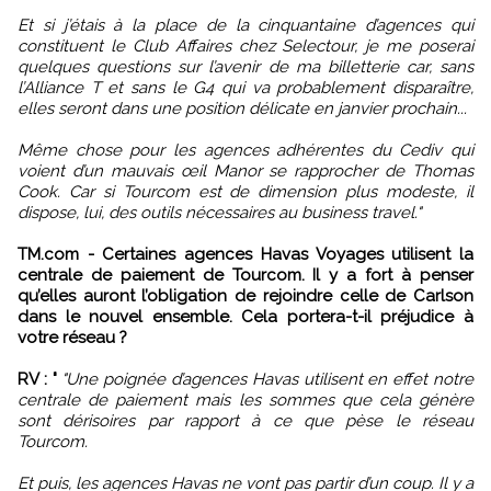
Et si j’étais à la place de la cinquantaine d’agences qui
constituent le Club Affaires chez Selectour, je me poserai
quelques questions sur l’avenir de ma billetterie car, sans
l’Alliance T et sans le G4 qui va probablement disparaître,
elles seront dans une position délicate en janvier prochain...
Même chose pour les agences adhérentes du Cediv qui
voient d’un mauvais œil Manor se rapprocher de Thomas
Cook. Car si Tourcom est de dimension plus modeste, il
dispose, lui, des outils nécessaires au business travel."
TM.com - Certaines agences Havas Voyages utilisent la
centrale de paiement de Tourcom. Il y a fort à penser
qu’elles auront l’obligation de rejoindre celle de Carlson
dans le nouvel ensemble. Cela portera-t-il préjudice à
votre réseau ?
RV : "
"Une poignée d’agences Havas utilisent en effet notre
centrale de paiement mais les sommes que cela génère
sont dérisoires par rapport à ce que pèse le réseau
Tourcom.
Et puis, les agences Havas ne vont pas partir d’un coup. Il y a