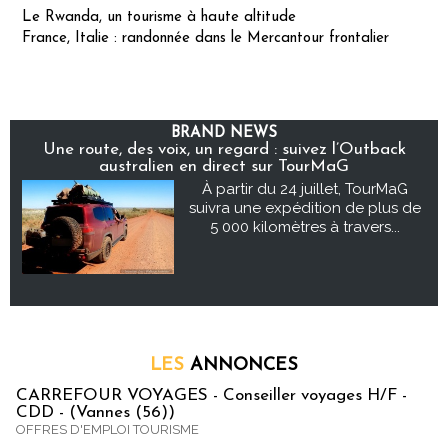
Le Rwanda, un tourisme à haute altitude
France, Italie : randonnée dans le Mercantour frontalier
BRAND NEWS
Une route, des voix, un regard : suivez l’Outback
australien en direct sur TourMaG
À partir du 24 juillet, TourMaG
suivra une expédition de plus de
5 000 kilomètres à travers...
LES
ANNONCES
CARREFOUR VOYAGES - Conseiller voyages H/F -
CDD - (Vannes (56))
OFFRES D'EMPLOI TOURISME