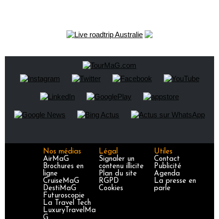
Nos médias
Légal
Utiles
AirMaG
Signaler un
Contact
Brochures en
contenu illicite
Publicité
ligne
Plan du site
Agenda
CruiseMaG
RGPD
La presse en
DestiMaG
Cookies
parle
Futuroscopie
La Travel Tech
LuxuryTravelMa
G