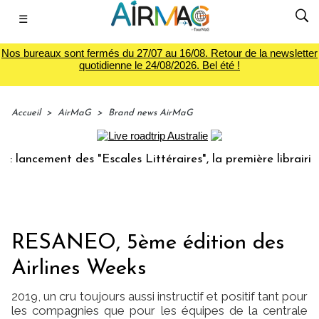
☰
Nos bureaux sont fermés du 27/07 au 16/08. Retour de la newsletter
quotidienne le 24/08/2026. Bel été !
Accueil
>
AirMaG
>
Brand news AirMaG
cement des "Escales Littéraires", la première librairie du v
RESANEO, 5ème édition des
Airlines Weeks
2019, un cru toujours aussi instructif et positif tant pour
les compagnies que pour les équipes de la centrale