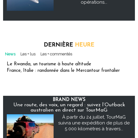
opérations...
DERNIÈRE
HEURE
News
Les + lus
Les + commentés
Le Rwanda, un tourisme à haute altitude
France, Italie : randonnée dans le Mercantour frontalier
BRAND NEWS
Une route, des voix, un regard : suivez l’Outback
australien en direct sur TourMaG
À partir du 24 juillet, TourMaG
suivra une expédition de plus de
5 000 kilomètres à travers...