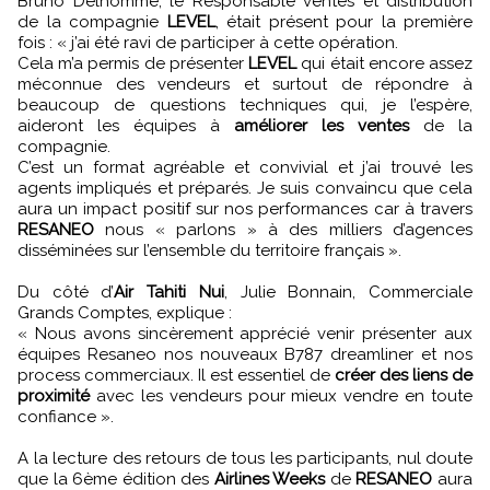
Bruno Delhomme, le Responsable ventes et distribution
de la compagnie
LEVEL
, était présent pour la première
fois : « j’ai été ravi de participer à cette opération.
Cela m’a permis de présenter
LEVEL
qui était encore assez
méconnue des vendeurs et surtout de répondre à
beaucoup de questions techniques qui, je l’espère,
aideront les équipes à
améliorer les ventes
de la
compagnie.
C’est un format agréable et convivial et j’ai trouvé les
agents impliqués et préparés. Je suis convaincu que cela
aura un impact positif sur nos performances car à travers
RESANEO
nous « parlons » à des milliers d’agences
disséminées sur l’ensemble du territoire français ».
Du côté d’
Air Tahiti Nui
, Julie Bonnain, Commerciale
Grands Comptes, explique :
« Nous avons sincèrement apprécié venir présenter aux
équipes Resaneo nos nouveaux B787 dreamliner et nos
process commerciaux. Il est essentiel de
créer des liens de
proximité
avec les vendeurs pour mieux vendre en toute
confiance ».
A la lecture des retours de tous les participants, nul doute
que la 6ème édition des
Airlines Weeks
de
RESANEO
aura