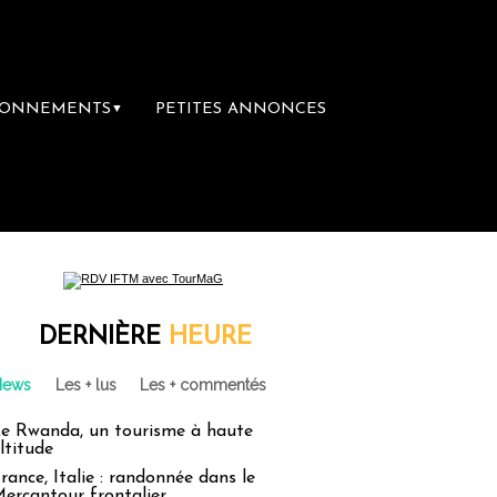
BONNEMENTS
PETITES ANNONCES
▼
DERNIÈRE
HEURE
News
Les + lus
Les + commentés
e Rwanda, un tourisme à haute
ltitude
rance, Italie : randonnée dans le
ercantour frontalier