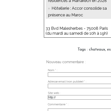
résidences à Marrakech en 2028
Hôtellerie : Accor consolide sa
présence au Maroc
33 Bvd Malesherbes - 75008 Paris
(du mardi au samedi de 10h à 19h)
Tags
:
chateaux
,
es
Nouveau commentaire :
Nom * :
Adresse email (non publiée) * :
Site web :
Commentaire * :