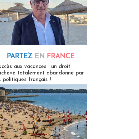
PARTEZ
EN
FRANCE
 en France
accès aux vacances : un droit
achevé totalement abandonné par
s politiques français !