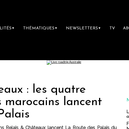
LITÉS
THÉMATIQUES
NEWSLETTERS
TV
A
▼
▼
▼
eaux : les quatre
s marocains lancent
Palais
L
a
F
ns Relais & Châteaux lancent La Route des Palais du
M