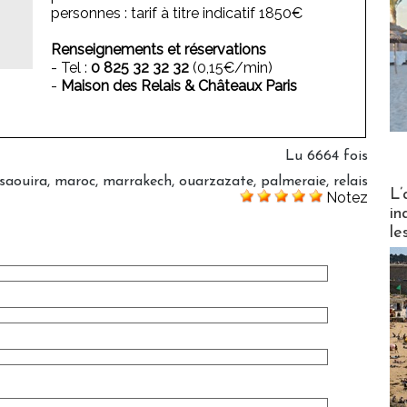
personnes : tarif à titre indicatif 1850€
Renseignements et réservations
- Tel :
0 825 32 32 32
(0,15€/min)
-
Maison des Relais & Châteaux Paris
Lu 6664 fois
saouira
,
maroc
,
marrakech
,
ouarzazate
,
palmeraie
,
relais
Partez
L’
Notez
in
le