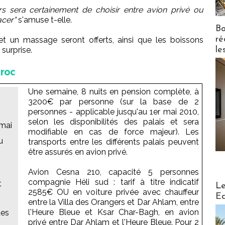
urs sera certainement de choisir entre avion privé ou
acer"
s'amuse t-elle.
Bo
ré
 un massage seront offerts, ainsi que les boissons
le
surprise.
roc
Une semaine, 8 nuits en pension complète, à
3200€ par personne (sur la base de 2
personnes - applicable jusqu'au 1er mai 2010,
selon les disponibilités des palais et sera
 mai
modifiable en cas de force majeur). Les
u
transports entre les différents palais peuvent
être assurés en avion privé.
Avion Cesna 210, capacité 5 personnes
compagnie Héli sud : tarif à titre indicatif
Distribu
t
Le
2585€ OU en voiture privée avec chauffeur
Ed
entre la Villa des Orangers et Dar Ahlam, entre
l'Heure Bleue et Ksar Char-Bagh, en avion
des
privé entre Dar Ahlam et l'Heure Bleue. Pour 2