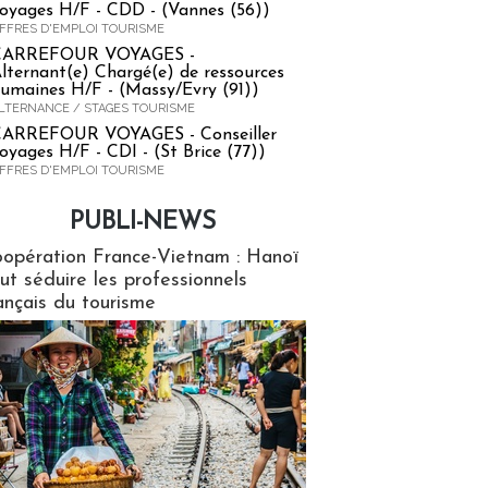
oyages H/F - CDD - (Vannes (56))
FFRES D'EMPLOI TOURISME
CARREFOUR VOYAGES -
lternant(e) Chargé(e) de ressources
umaines H/F - (Massy/Evry (91))
LTERNANCE / STAGES TOURISME
ARREFOUR VOYAGES - Conseiller
oyages H/F - CDI - (St Brice (77))
FFRES D'EMPLOI TOURISME
PUBLI-NEWS
ews
opération France-Vietnam : Hanoï
ut séduire les professionnels
ançais du tourisme