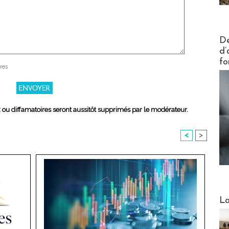
Actus V
De
d’
fo
res
x ou diffamatoires seront aussitôt supprimés par le modérateur.
<
>
Webinai
La