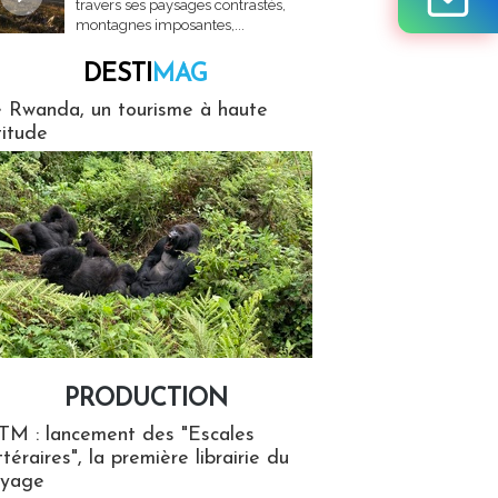
travers ses paysages contrastés,
montagnes imposantes,...
DESTI
MAG
MAG
 Rwanda, un tourisme à haute
titude
PRODUCTION
ion
TM : lancement des "Escales
ttéraires", la première librairie du
oyage