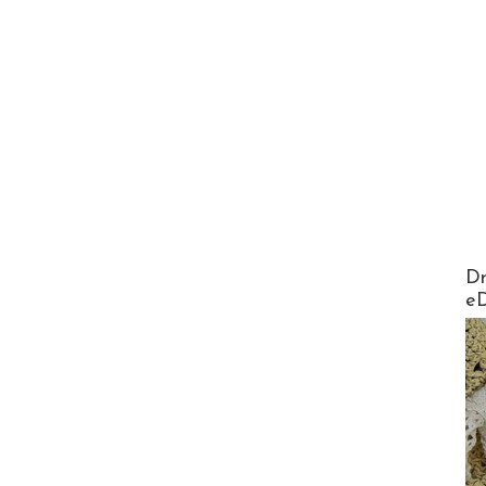
AirMa
Dr
e