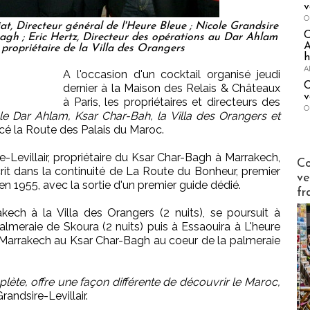
v
O
at, Directeur général de l'Heure Bleue ; Nicole Grandsire
Bagh ; Eric Hertz, Directeur des opérations au Dar Ahlam
A
 propriétaire de la Villa des Orangers
h
A
A l'occasion d'un cocktail organisé jeudi
C
dernier à la Maison des Relais & Châteaux
v
à Paris, les propriétaires et directeurs des
O
le Dar Ahlam, Ksar Char-Bah, la Villa des Orangers et
ncé la Route des Palais du Maroc.
re-Levillair, propriétaire du Ksar Char-Bagh à Marrakech,
Publi-n
Co
rit dans la continuité de La Route du Bonheur, premier
ve
en 1955, avec la sortie d'un premier guide dédié.
fr
kech à la Villa des Orangers (2 nuits), se poursuit à
meraie de Skoura (2 nuits) puis à Essaouira à L'heure
 à Marrakech au Ksar Char-Bagh au coeur de la palmeraie
ète, offre une façon différente de découvrir le Maroc,
randsire-Levillair.