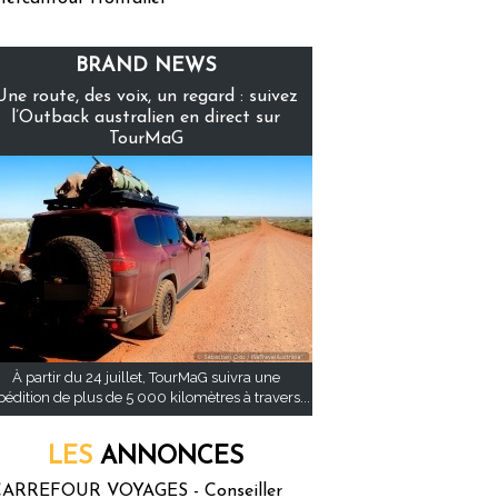
BRAND NEWS
Une route, des voix, un regard : suivez
l’Outback australien en direct sur
TourMaG
À partir du 24 juillet, TourMaG suivra une
pédition de plus de 5 000 kilomètres à travers...
LES
ANNONCES
ARREFOUR VOYAGES - Conseiller