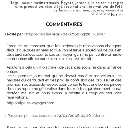
Tags
:
bassin méditerranéen
,
Égypte
,
jordanie
,
la saison n'est pas
faite
,
production
,
résa d'été
,
réservations
,
réservations de l'été
,
rythme plus soutenu
,
to
,
usa
,
voyagistes
Notez
COMMENTAIRES
1.
Posté par
philippe beissier
le 29/04/2008 09:26
|
Alerter
Force est de constater que les périodes de réservations changent
depuis quelques années et que l'on réserve aujourd'hui de plus en
plus tard surtout pour le bas ou moyen gamme par contre la haute
contribution elle se porte bien et se réserve trés tôt...
Ajoutons à cela un mois d'avril de vacances scolaires dans la france
entiére,
les 12 premier jours mai qui ne devrait pas étre merveilleux, les
hausses du carburant et des prix, la confusion des prix TTC et des
promos maquillées du web et pour corser le tout une bonne pincée
de catastrophisme généralisé dans les médias qui cherchent tous à
recréer mai 68 et nous avons la recette du coup de mou des
réservations.
http://alpilles-voyages.com
2.
Posté par
philippe beissier
le 29/04/2008 09:26
|
Alerter
Force est de constater que les périodes de réservations changent