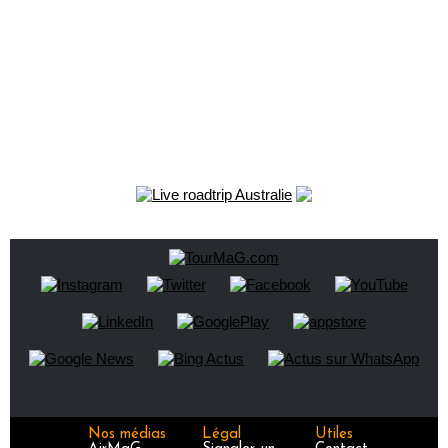
Nos médias
Légal
Utiles