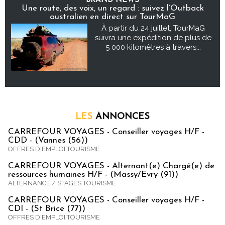
BRAND NEWS
Une route, des voix, un regard : suivez l’Outback
australien en direct sur TourMaG
À partir du 24 juillet, TourMaG
suivra une expédition de plus de
5 000 kilomètres à travers...
LES
ANNONCES
CARREFOUR VOYAGES - Conseiller voyages H/F -
CDD - (Vannes (56))
OFFRES D'EMPLOI TOURISME
CARREFOUR VOYAGES - Alternant(e) Chargé(e) de
ressources humaines H/F - (Massy/Evry (91))
ALTERNANCE / STAGES TOURISME
CARREFOUR VOYAGES - Conseiller voyages H/F -
CDI - (St Brice (77))
OFFRES D'EMPLOI TOURISME