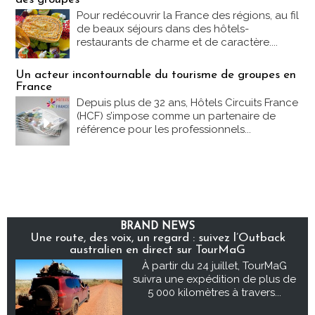
Pour redécouvrir la France des régions, au fil
de beaux séjours dans des hôtels-
restaurants de charme et de caractère....
Un acteur incontournable du tourisme de groupes en
France
Depuis plus de 32 ans, Hôtels Circuits France
(HCF) s’impose comme un partenaire de
référence pour les professionnels...
BRAND NEWS
Une route, des voix, un regard : suivez l’Outback
australien en direct sur TourMaG
À partir du 24 juillet, TourMaG
suivra une expédition de plus de
5 000 kilomètres à travers...