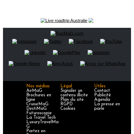
Nos médias
Légal
Utiles
AirMaG
Signaler un
Contact
Brochures en
contenu illicite
Publicité
ligne
Plan du site
Agenda
CruiseMaG
RGPD
La presse en
DestiMaG
Cookies
parle
Futuroscopie
La Travel Tech
LuxuryTravelMa
G
Partez en