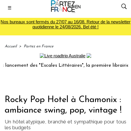
☰
Nos bureaux sont fermés du 27/07 au 16/08. Retour de la newsletter
quotidienne le 24/08/2026. Bel été !
Accueil
>
Partez en France
cement des "Escales Littéraires", la première librairie du v
Rocky Pop Hotel à Chamonix :
ambiance swing, pop, vintage !
Un hôtel atypique, branché et sympathique pour tous
les budgets