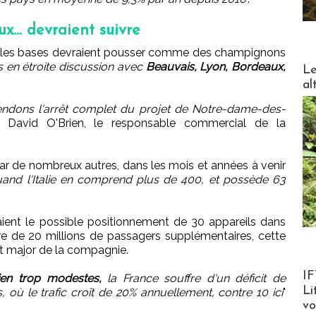
x... devraient suivre
velles bases devraient pousser comme des champignons
DESTI
en étroite discussion avec
Beauvais, Lyon, Bordeaux,
Le
al
endons l'arrêt complet du projet de Notre-dame-des-
e David O'Brien, le responsable commercial de la
par de nombreux autres, dans les mois et années à venir
uand l'Italie en comprend plus de 400, et possède 63
aient le possible positionnement de 30 appareils dans
re de 20 millions de passagers supplémentaires, cette
tat major de la compagnie.
Product
IF
ien trop modestes,
la France souffre d'un déficit de
Li
, où le trafic croît de 20% annuellement, contre 10 ici
"
v