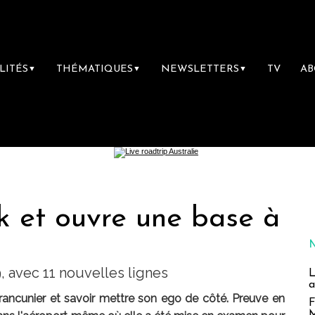
LITÉS
THÉMATIQUES
NEWSLETTERS
TV
A
▼
▼
▼
k et ouvre une base à
, avec 11 nouvelles lignes
L
a
re rancunier et savoir mettre son ego de côté. Preuve en
F
M