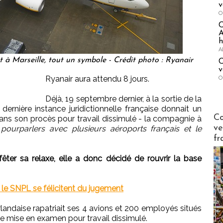
v
O
A
h
A
t à Marseille, tout un symbole - Crédit photo : Ryanair
C
v
Ryanair aura attendu 8 jours.
O
Déjà, 19 septembre dernier, à la sortie de la
dernière instance juridictionnelle française donnait un
Publi-n
Co
ans son procès pour travail dissimulé - la compagnie à
ve
pourparlers avec plusieurs aéroports français et le
fr
êter sa relaxe, elle a donc décidé de rouvrir la base
et le SNPL se félicitent du jugement
rlandaise rapatriait ses 4 avions et 200 employés situés
ne mise en examen pour travail dissimulé.