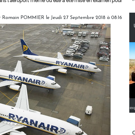
 dans l'aéroport même où elle a été mise en examen pour
r
Romain POMMIER
le Jeudi 27 Septembre 2018 à 08:16
ex
C