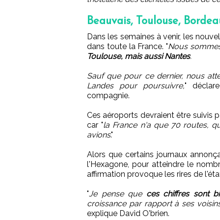
Beauvais, Toulouse, Bordeau
Dans les semaines à venir, les nou
dans toute la France. "
Nous sommes 
Toulouse, mais aussi Nantes
.
Sauf que pour ce dernier, nous att
Landes pour poursuivre,
" déclar
compagnie.
Ces aéroports devraient être suivis 
car "
la France n'a que 70 routes, q
avions
."
Alors que certains journaux annonç
l'Hexagone, pour atteindre le nomb
affirmation provoque les rires de l'é
"
Je pense que
ces chiffres sont b
croissance par rapport à ses voisins
explique David O'brien.