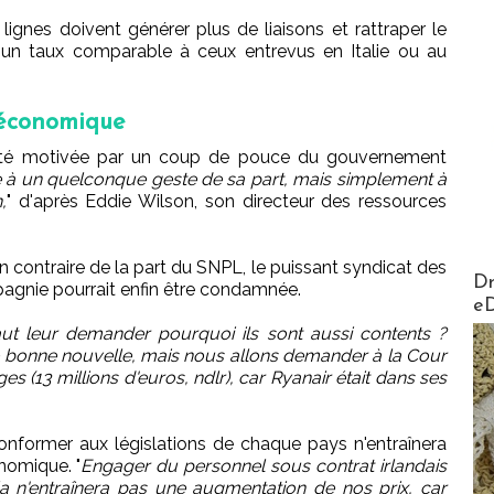
lignes doivent générer plus de liaisons et rattraper le
 un taux comparable à ceux entrevus en Italie ou au
 économique
s été motivée par un coup de pouce du gouvernement
iée à un quelconque geste de sa part, mais simplement à
,
" d'après Eddie Wilson, son directeur des ressources
n contraire de la part du SNPL, le puissant syndicat des
AirMa
Dr
mpagnie pourrait enfin être condamnée.
e
faut leur demander pourquoi ils sont aussi contents ?
e bonne nouvelle, mais nous allons demander à la Cour
 (13 millions d'euros, ndlr), car Ryanair était dans ses
onformer aux législations de chaque pays n'entraînera
omique. "
Engager du personnel sous contrat irlandais
la n'entraînera pas une augmentation de nos prix, car