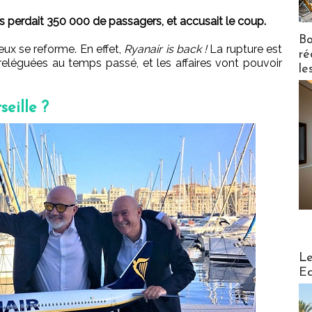
is perdait 350 000 de passagers, et accusait le coup.
Bo
eux se reforme. En effet,
Ryanair is back !
La rupture est
ré
reléguées au temps passé, et les affaires vont pouvoir
le
seille ?
Distribu
Le
Ed