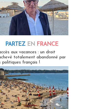
PARTEZ
EN
FRANCE
 en France
accès aux vacances : un droit
achevé totalement abandonné par
s politiques français !