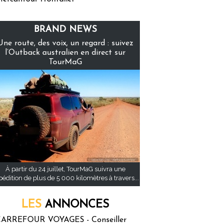
BRAND NEWS
Une route, des voix, un regard : suivez
l’Outback australien en direct sur
TourMaG
À partir du 24 juillet, TourMaG suivra une
pédition de plus de 5 000 kilomètres à travers...
LES
ANNONCES
ARREFOUR VOYAGES - Conseiller