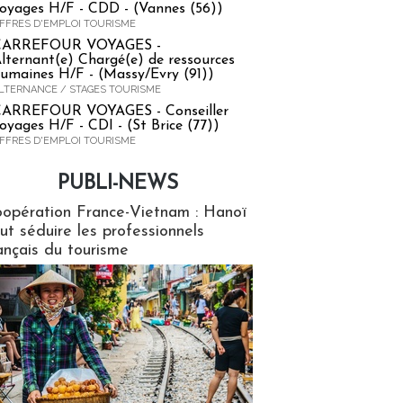
oyages H/F - CDD - (Vannes (56))
FFRES D'EMPLOI TOURISME
CARREFOUR VOYAGES -
lternant(e) Chargé(e) de ressources
umaines H/F - (Massy/Evry (91))
LTERNANCE / STAGES TOURISME
ARREFOUR VOYAGES - Conseiller
oyages H/F - CDI - (St Brice (77))
FFRES D'EMPLOI TOURISME
PUBLI-NEWS
ews
opération France-Vietnam : Hanoï
ut séduire les professionnels
ançais du tourisme