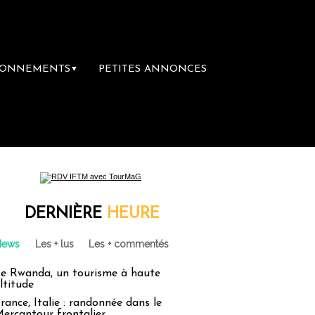
BONNEMENTS
PETITES ANNONCES
▼
DERNIÈRE
HEURE
News
Les + lus
Les + commentés
e Rwanda, un tourisme à haute
ltitude
rance, Italie : randonnée dans le
ercantour frontalier