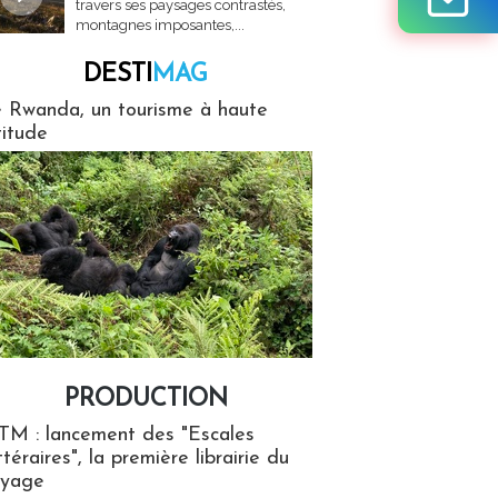
travers ses paysages contrastés,
montagnes imposantes,...
DESTI
MAG
MAG
 Rwanda, un tourisme à haute
titude
PRODUCTION
ion
TM : lancement des "Escales
ttéraires", la première librairie du
oyage