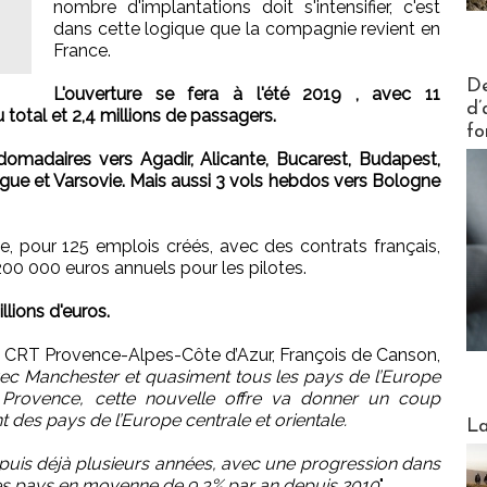
nombre d'implantations doit s'intensifier, c'est
dans cette logique que la compagnie revient en
France.
Actus V
De
L'ouverture se fera à l'été 2019 , avec 11
d’
 total et 2,4 millions de passagers.
fo
domadaires vers Agadir, Alicante, Bucarest, Budapest,
gue et Varsovie. Mais aussi 3 vols hebdos vers Bologne
e, pour 125 emplois créés, avec des contrats français,
200 000 euros annuels pour les pilotes.
llions d'euros.
du CRT Provence-Alpes-Côte d’Azur, François de Canson,
ec Manchester et quasiment tous les pays de l’Europe
a Provence, cette nouvelle offre va donner un coup
Webinai
 des pays de l’Europe centrale et orientale.
La
puis déjà plusieurs années, avec une progression dans
e ces pays en moyenne de 9,3% par an depuis 2010
".