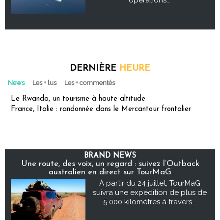
opérations...
DERNIÈRE
HEURE
News
Les + lus
Les + commentés
Le Rwanda, un tourisme à haute altitude
France, Italie : randonnée dans le Mercantour frontalier
BRAND NEWS
Une route, des voix, un regard : suivez l’Outback
australien en direct sur TourMaG
À partir du 24 juillet, TourMaG
suivra une expédition de plus de
5 000 kilomètres à travers...