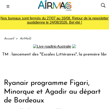
☰
Nos bureaux sont fermés du 27/07 au 16/08. Retour de la newsletter
quotidienne le 24/08/2026. Bel été !
Accueil
>
AirMaG
 lancement des "Escales Littéraires", la première librairie 
Ryanair programme Figari,
Minorque et Agadir au départ
de Bordeaux