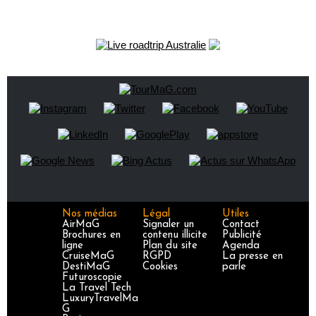
Nos médias
Légal
Utiles
AirMaG
Signaler un
Contact
Brochures en
contenu illicite
Publicité
ligne
Plan du site
Agenda
CruiseMaG
RGPD
La presse en
DestiMaG
Cookies
parle
Futuroscopie
La Travel Tech
LuxuryTravelMa
G