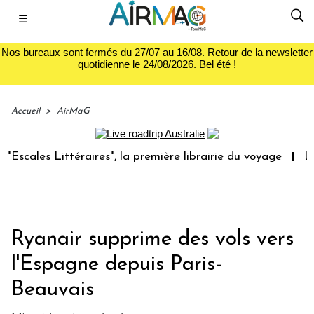
☰
Nos bureaux sont fermés du 27/07 au 16/08. Retour de la newsletter
quotidienne le 24/08/2026. Bel été !
Accueil
>
AirMaG
éraires", la première librairie du voyage
Le groupe Sain
Ryanair supprime des vols vers
l'Espagne depuis Paris-
Beauvais