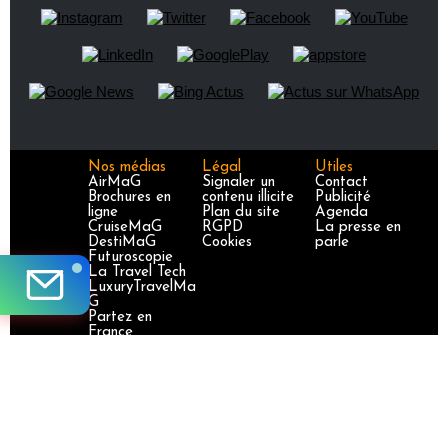
Nos médias
Légal
Utiles
AirMaG
Signaler un
Contact
Brochures en
contenu illicite
Publicité
ligne
Plan du site
Agenda
CruiseMaG
RGPD
La presse en
DestiMaG
Cookies
parle
Futuroscopie
La Travel Tech
LuxuryTravelMa
G
Partez en
France
TravelJobs
TravelManager
MaG
VoyageursMaG
Voyages
Responsables