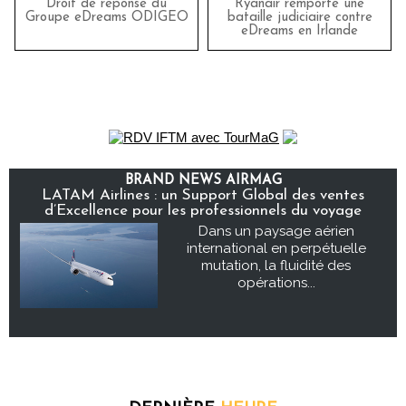
Droit de réponse du
Ryanair remporte une
Groupe eDreams ODIGEO
bataille judiciaire contre
eDreams en Irlande
BRAND NEWS AIRMAG
LATAM Airlines : un Support Global des ventes
d’Excellence pour les professionnels du voyage
Dans un paysage aérien
international en perpétuelle
mutation, la fluidité des
opérations...