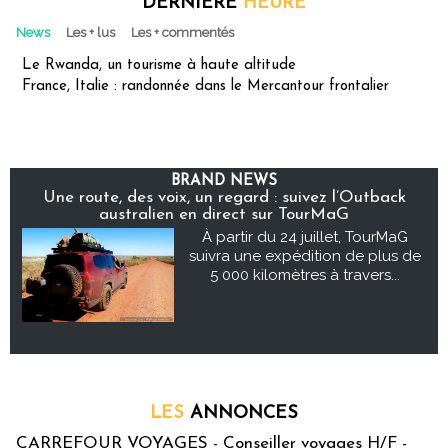
DERNIÈRE
HEURE
News
Les + lus
Les + commentés
Le Rwanda, un tourisme à haute altitude
France, Italie : randonnée dans le Mercantour frontalier
BRAND NEWS
Une route, des voix, un regard : suivez l’Outback
australien en direct sur TourMaG
À partir du 24 juillet, TourMaG
suivra une expédition de plus de
5 000 kilomètres à travers...
LES
ANNONCES
CARREFOUR VOYAGES - Conseiller voyages H/F -