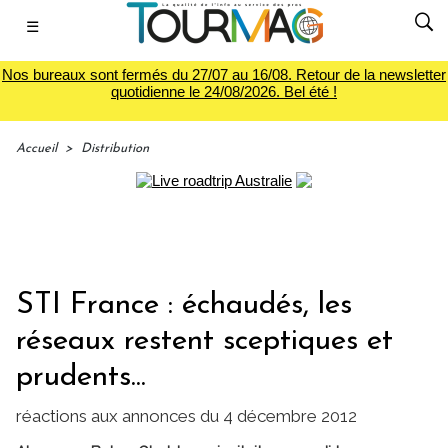
☰
Nos bureaux sont fermés du 27/07 au 16/08. Retour de la newsletter
quotidienne le 24/08/2026. Bel été !
Accueil
>
Distribution
STI France : échaudés, les
réseaux restent sceptiques et
prudents...
réactions aux annonces du 4 décembre 2012