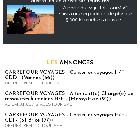
australien en direct sur TourMaG
À partir du 24 juillet, TourMaG
suivra une expédition de plus de
5 000 kilomètres à travers...
LES
ANNONCES
CARREFOUR VOYAGES - Conseiller voyages H/F -
CDD - (Vannes (56))
OFFRES D'EMPLOI TOURISME
CARREFOUR VOYAGES - Alternant(e) Chargé(e) de
ressources humaines H/F - (Massy/Evry (91))
ALTERNANCE / STAGES TOURISME
CARREFOUR VOYAGES - Conseiller voyages H/F -
CDI - (St Brice (77))
OFFRES D'EMPLOI TOURISME