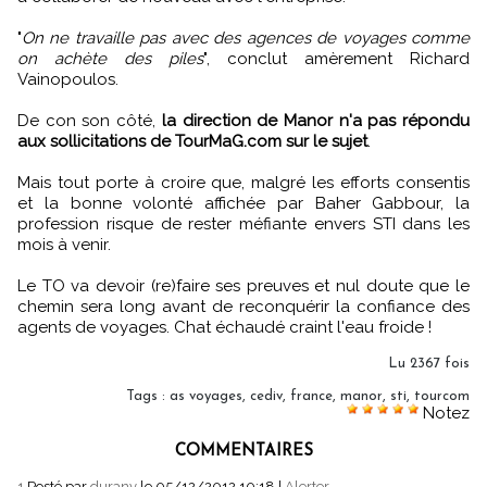
"
On ne travaille pas avec des agences de voyages comme
on achète des piles
", conclut amèrement Richard
Vainopoulos.
De con son côté,
la direction de Manor n'a pas répondu
aux sollicitations de TourMaG.com sur le sujet
.
Mais tout porte à croire que, malgré les efforts consentis
et la bonne volonté affichée par Baher Gabbour, la
profession risque de rester méfiante envers STI dans les
mois à venir.
Le TO va devoir (re)faire ses preuves et nul doute que le
chemin sera long avant de reconquérir la confiance des
agents de voyages. Chat échaudé craint l'eau froide !
Lu 2367 fois
Tags
:
as voyages
,
cediv
,
france
,
manor
,
sti
,
tourcom
Notez
COMMENTAIRES
1.
Posté par
durany
le 05/12/2012 10:18
|
Alerter