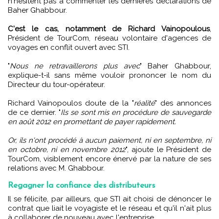
n'hésitent pas à commenter les dernières déclarations de
Baher Ghabbour.
C'est le cas, notamment de Richard Vainopoulous
,
Président de TourCom, réseau volontaire d'agences de
voyages en conflit ouvert avec STI.
"
Nous ne retravaillerons plus avec
" Baher Ghabbour,
explique-t-il sans même vouloir prononcer le nom du
Directeur du tour-opérateur.
Richard Vainopoulos doute de la "
réalité
" des annonces
de ce dernier. "
Ils se sont mis en procédure de sauvegarde
en août 2012 en promettant de payer rapidement.
Or, ils n'ont procédé à aucun paiement, ni en septembre, ni
en octobre, ni en novembre 2012
", ajoute le Président de
TourCom, visiblement encore énervé par la nature de ses
relations avec M. Ghabbour.
Regagner la confiance des distributeurs
Il se félicite, par ailleurs, que STI ait choisi de dénoncer le
contrat que liait le voyagiste et le réseau et qu'il n'ait plus
à collaborer de nouveau avec l'entreprise.