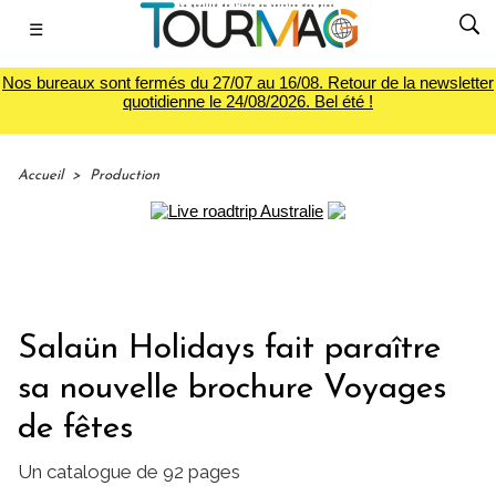
☰
Nos bureaux sont fermés du 27/07 au 16/08. Retour de la newsletter
quotidienne le 24/08/2026. Bel été !
Accueil
>
Production
Salaün Holidays fait paraître
sa nouvelle brochure Voyages
de fêtes
Un catalogue de 92 pages