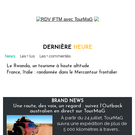
DERNIÈRE
HEURE
News
Les + lus
Les + commentés
Le Rwanda, un tourisme à haute altitude
France, Italie : randonnée dans le Mercantour frontalier
BRAND NEWS
Une route, des voix, un regard : suivez l’Outback
australien en direct sur TourMaG
À partir du 24 juillet, TourMaG
suivra une expédition de plus de
5 000 kilomètres à travers...