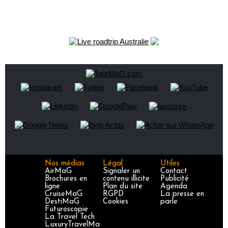
Nos médias
Légal
Utiles
AirMaG
Signaler un
Contact
Brochures en
contenu illicite
Publicité
ligne
Plan du site
Agenda
CruiseMaG
RGPD
La presse en
DestiMaG
Cookies
parle
Futuroscopie
La Travel Tech
LuxuryTravelMa