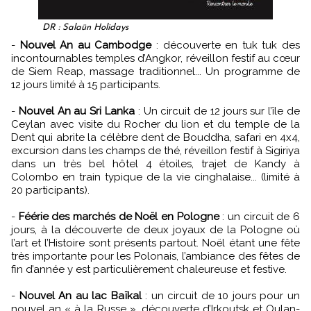
DR : Salaün Holidays
-
Nouvel An au Cambodge
: découverte en tuk tuk des
incontournables temples d’Angkor, réveillon festif au cœur
de Siem Reap, massage traditionnel... Un programme de
12 jours limité à 15 participants.
-
Nouvel An au Sri Lanka
: Un circuit de 12 jours sur l’île de
Ceylan avec visite du Rocher du lion et du temple de la
Dent qui abrite la célèbre dent de Bouddha, safari en 4x4,
excursion dans les champs de thé, réveillon festif à Sigiriya
dans un très bel hôtel 4 étoiles, trajet de Kandy à
Colombo en train typique de la vie cinghalaise... (limité à
20 participants).
-
Féérie des marchés de Noël en Pologne
: un circuit de 6
jours, à la découverte de deux joyaux de la Pologne où
l’art et l’Histoire sont présents partout. Noël étant une fête
très importante pour les Polonais, l’ambiance des fêtes de
fin d’année y est particulièrement chaleureuse et festive.
-
Nouvel An au lac Baïkal
: un circuit de 10 jours pour un
nouvel an « à la Russe », découverte d’Irkoutsk et Oulan-