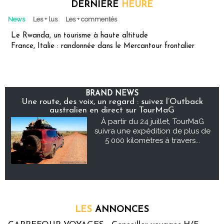
DERNIÈRE
HEURE
News
Les + lus
Les + commentés
Le Rwanda, un tourisme à haute altitude
France, Italie : randonnée dans le Mercantour frontalier
BRAND NEWS
Une route, des voix, un regard : suivez l’Outback
australien en direct sur TourMaG
À partir du 24 juillet, TourMaG
suivra une expédition de plus de
5 000 kilomètres à travers...
LES
ANNONCES