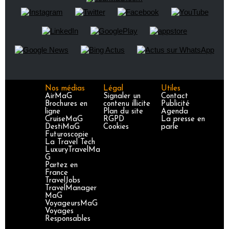
Nos médias
Légal
Utiles
AirMaG
Signaler un
Contact
Brochures en
contenu illicite
Publicité
ligne
Plan du site
Agenda
CruiseMaG
RGPD
La presse en
DestiMaG
Cookies
parle
Futuroscopie
La Travel Tech
LuxuryTravelMa
G
Partez en
France
TravelJobs
TravelManager
MaG
VoyageursMaG
Voyages
Responsables