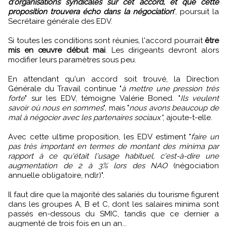
d'organisations syndicales sur cet accord, et que cette
proposition trouvera écho dans la négociation
", poursuit la
Secrétaire générale des EDV.
Si toutes les conditions sont réunies, l'accord pourrait
être
mis en œuvre début mai
. Les dirigeants devront alors
modifier leurs paramètres sous peu.
En attendant qu'un accord soit trouvé, la Direction
Générale du Travail continue "
à mettre une pression très
forte
" sur les EDV, témoigne Valérie Boned. "
Ils veulent
savoir où nous en sommes
", mais "
nous avons beaucoup de
mal à négocier avec les partenaires sociaux"
, ajoute-t-elle.
Avec cette ultime proposition, les EDV estiment "
faire un
pas très important en termes de montant des minima par
rapport à ce qu'était l'usage habituel, c'est-à-dire une
augmentation de 2 à 3% lors des NAO
(négociation
annuelle obligatoire, ndlr)".
Il faut dire que la majorité des salariés du tourisme figurent
dans les groupes A, B et C, dont les salaires minima sont
passés en-dessous du SMIC, tandis que ce dernier a
augmenté de trois fois en un an...