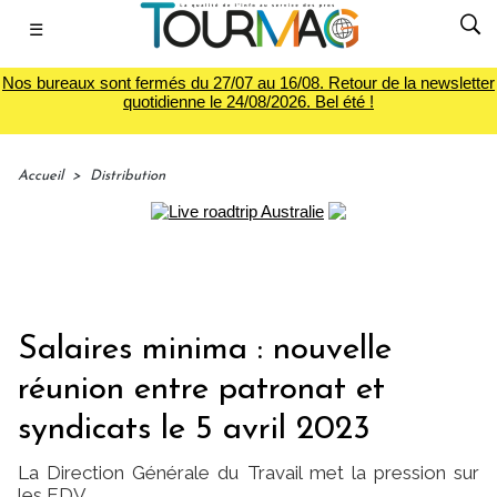
☰
Nos bureaux sont fermés du 27/07 au 16/08. Retour de la newsletter
quotidienne le 24/08/2026. Bel été !
Accueil
>
Distribution
Salaires minima : nouvelle
réunion entre patronat et
syndicats le 5 avril 2023
La Direction Générale du Travail met la pression sur
les EDV