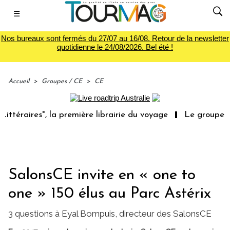
☰
Nos bureaux sont fermés du 27/07 au 16/08. Retour de la newsletter
quotidienne le 24/08/2026. Bel été !
Accueil
>
Groupes / CE
>
CE
ires", la première librairie du voyage
Le groupe Sainte-
SalonsCE invite en « one to
one » 150 élus au Parc Astérix
3 questions à Eyal Bompuis, directeur des SalonsCE