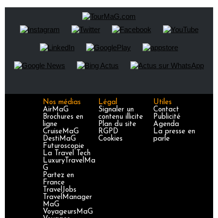
Nos médias
Légal
Utiles
AirMaG
Signaler un
Contact
Brochures en
contenu illicite
Publicité
ligne
Plan du site
Agenda
CruiseMaG
RGPD
La presse en
DestiMaG
Cookies
parle
Futuroscopie
La Travel Tech
LuxuryTravelMa
G
Partez en
France
TravelJobs
TravelManager
MaG
VoyageursMaG