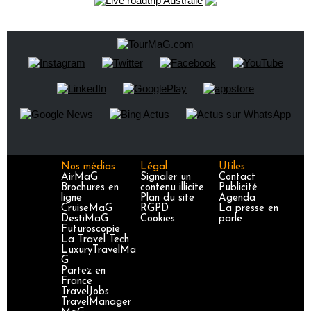
Nos médias
Légal
Utiles
AirMaG
Signaler un
Contact
Brochures en
contenu illicite
Publicité
ligne
Plan du site
Agenda
CruiseMaG
RGPD
La presse en
DestiMaG
Cookies
parle
Futuroscopie
La Travel Tech
LuxuryTravelMa
G
Partez en
France
TravelJobs
TravelManager