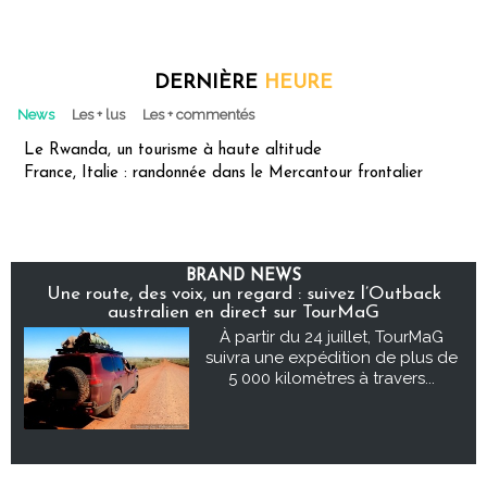
DERNIÈRE
HEURE
News
Les + lus
Les + commentés
Le Rwanda, un tourisme à haute altitude
France, Italie : randonnée dans le Mercantour frontalier
BRAND NEWS
Une route, des voix, un regard : suivez l’Outback
australien en direct sur TourMaG
À partir du 24 juillet, TourMaG
suivra une expédition de plus de
5 000 kilomètres à travers...