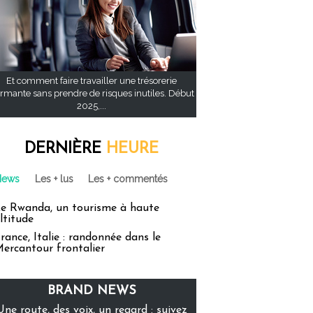
Et comment faire travailler une trésorerie
rmante sans prendre de risques inutiles. Début
2025,...
DERNIÈRE
HEURE
News
Les + lus
Les + commentés
e Rwanda, un tourisme à haute
ltitude
rance, Italie : randonnée dans le
ercantour frontalier
BRAND NEWS
Une route, des voix, un regard : suivez