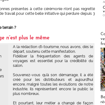
A
C
sonnes présentes à cette cérémonie n’ont pas regretté
v
de travail pour cette belle initiative qui perdure depuis 3
O
e terrain ?
Publi-n
Co
ge n’est plus le même
ve
fr
A la rédaction d’i-tourisme, nous avons, dès le
départ, soutenu cette manifestation.
n
Fidéliser la fréquentation des agents de
voyages est essentiel pour la crédibilité du
salon.
e
Souvenez-vous qu’à son démarrage, il a été
urs
créé pour les distributeurs et aujourd’hui
encore, malgré toutes les évolutions de notre
industrie, ils représentent encore le public le
plus nombreux.
Bo
ré
Et pourtant, leur métier a changé de façon