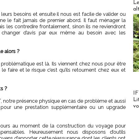
Le
al
leurs besoins et ensuite il nous est facile de valider ou
 ne le fait jamais de premier abord. Il faut ménager la
ais les contredire frontalement, sinon ils ne reviendront
e changer d’avis par eux même au besoin avec les
le alors ?
la problématique est là. Ils viennent chez nous pour être
 faire et le risque c’est qu’ils retournent chez eux et
ts ?
Product
IF
Li
T, notre présence physique en cas de problème et aussi
v
ace pour une prestation supplémentaire ou un upgrade
scours au moment de la construction du voyage pour
ensables. Heureusement nous disposons d’outils
oyens d’apporter cette réassurance dont les clients ont