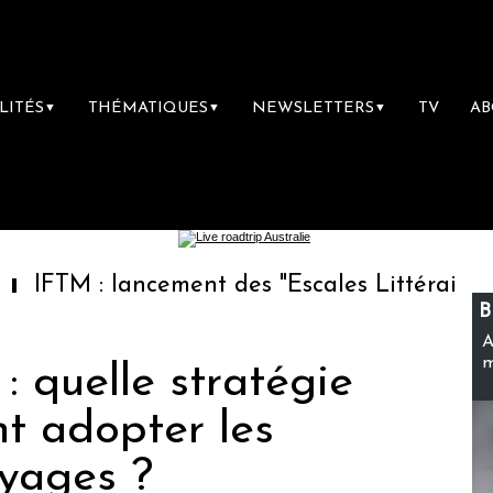
LITÉS
THÉMATIQUES
NEWSLETTERS
TV
A
▼
▼
▼
lancement des "Escales Littéraires", la premi
B
A
m
: quelle stratégie
nt adopter les
yages ?