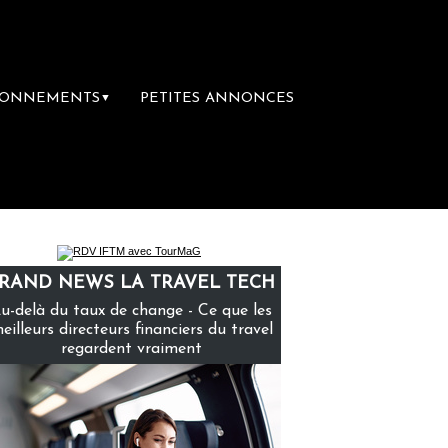
BONNEMENTS
PETITES ANNONCES
▼
ère librairie du voyage
Le groupe Sainte-
RAND NEWS LA TRAVEL TECH
u-delà du taux de change - Ce que les
eilleurs directeurs financiers du travel
regardent vraiment