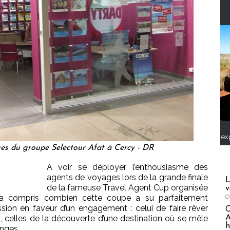
ex
es du groupe Selectour Afat à Cercy - DR
A voir se déployer l’enthousiasme des
agents de voyages lors de la grande finale
L
de la fameuse Travel Agent Cup organisée
v
a compris combien cette coupe a su parfaitement
O
ssion en faveur d’un engagement : celui de faire rêver
A
, celles de la découverte d’une destination où se mêle
h
anges.