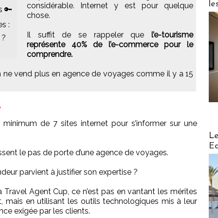
le
considérable. Internet y est pour quelque
s 🔑
chose.
s :
Il suffit de se rappeler que
l’e-tourisme
 ?
représente 40% de l’e-commerce pour le
comprendre.
 on ne vend plus en agence de voyages comme il y a 15
e
 minimum de 7 sites internet pour s’informer sur une
Distribu
Le
Ed
 passent le pas de porte d’une agence de voyages.
ur parvient à justifier son expertise ?
a Travel Agent Cup, ce n’est pas en vantant les mérites
t, mais en utilisant les outils technologiques mis à leur
ce exigée par les clients.