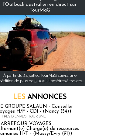
l’Outback australien en direct sur
TourMaG
À partir du 24 juillet, TourMaG suivra une
pédition de plus de 5 000 kilomètres à travers...
LES
ANNONCES
E GROUPE SALAUN - Conseiller
oyages H/F - CDI - (Nancy (54))
FFRES D'EMPLOI TOURISME
CARREFOUR VOYAGES -
lternant(e) Chargé(e) de ressources
umaines H/F - (Massy/Evry (91))