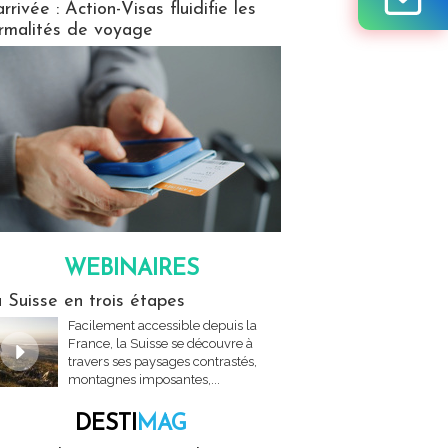
arrivée : Action-Visas fluidifie les
rmalités de voyage
WEBINAIRES
res
 Suisse en trois étapes
Facilement accessible depuis la
France, la Suisse se découvre à
travers ses paysages contrastés,
montagnes imposantes,...
DESTI
MAG
MAG