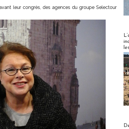
 avant leur congrès, des agences du groupe Selectour
Partez
L’
in
le
Actus V
De