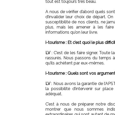
tout est toujours très beau.
A nous de vérifier d’abord quels sont 
d’invalider leur choix de départ. On
susceptibilité de nos clients, ne jam
plus, mais les amener à les fair
informations qu’on leur livre.
i-tourisme : Et c’est quoi le plus diffici
LV
: C’est de les faire signer. Toute 
rassurés. Nous passons du temps à le
qu’ils achètent par eux-mêmes.
i-tourisme : Quels sont vos argumen
LV
: Nous avons la garantie de l’APS
la possibilité d’intervenir sur pl
adéquat.
C’est à nous de préparer notre di
montrer que nous sommes indisp
extraordinaires qui sont autant de m