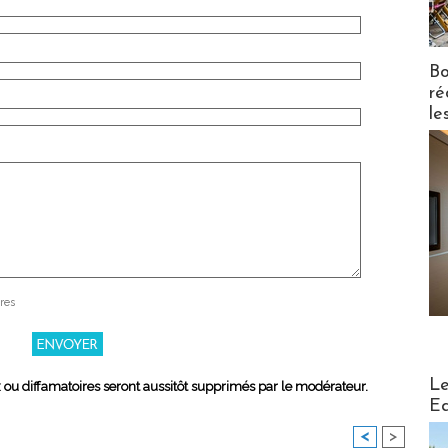
Bo
ré
le
res
Distribu
Le
x ou diffamatoires seront aussitôt supprimés par le modérateur.
Ed
<
>