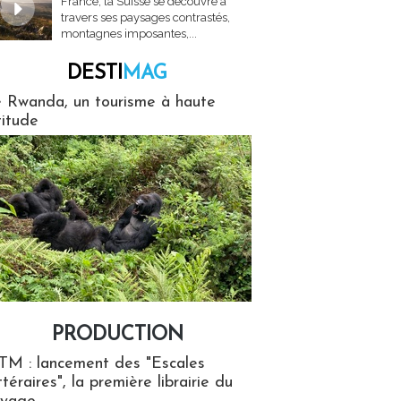
France, la Suisse se découvre à
travers ses paysages contrastés,
montagnes imposantes,...
DESTI
MAG
MAG
 Rwanda, un tourisme à haute
titude
PRODUCTION
ion
TM : lancement des "Escales
ttéraires", la première librairie du