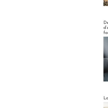
Actus V
De
d’
fo
Webinai
La