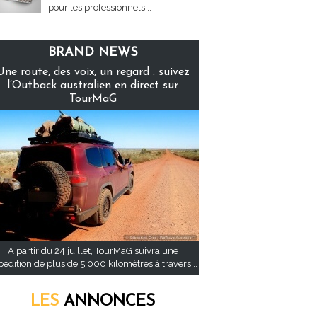
pour les professionnels...
BRAND NEWS
Une route, des voix, un regard : suivez
l’Outback australien en direct sur
TourMaG
À partir du 24 juillet, TourMaG suivra une
pédition de plus de 5 000 kilomètres à travers...
LES
ANNONCES