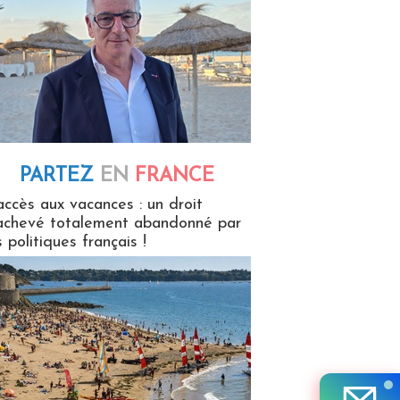
PARTEZ
EN
FRANCE
 en France
accès aux vacances : un droit
achevé totalement abandonné par
s politiques français !