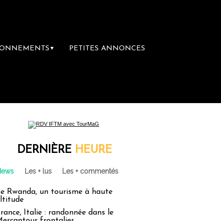
BONNEMENTS
PETITES ANNONCES
▼
ière librairie du voyage
Le groupe Sainte
DERNIÈRE
HEURE
News
Les + lus
Les + commentés
e Rwanda, un tourisme à haute
ltitude
rance, Italie : randonnée dans le
ercantour frontalier