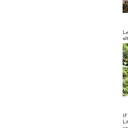
DESTI
Le
al
Product
IF
Li