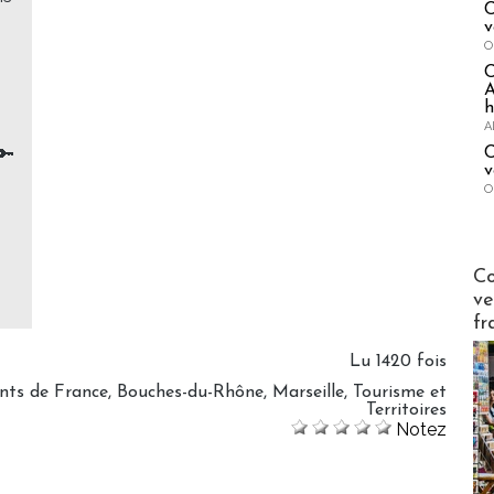
C
v
O
A
h
A
🔑
C
v
O
Publi-n
Co
ve
fr
Lu 1420 fois
nts de France
,
Bouches-du-Rhône
,
Marseille
,
Tourisme et
Territoires
Notez