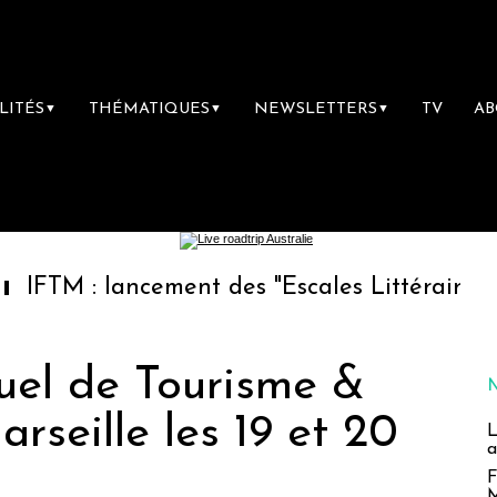
LITÉS
THÉMATIQUES
NEWSLETTERS
TV
A
▼
▼
▼
: lancement des "Escales Littéraires", la prem
uel de Tourisme &
arseille les 19 et 20
L
a
F
M