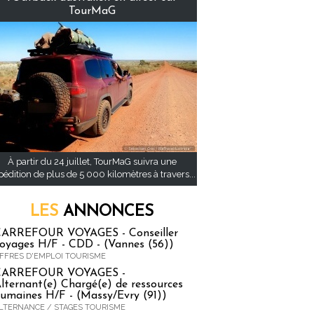
TourMaG
À partir du 24 juillet, TourMaG suivra une
pédition de plus de 5 000 kilomètres à travers...
LES
ANNONCES
ARREFOUR VOYAGES - Conseiller
oyages H/F - CDD - (Vannes (56))
FFRES D'EMPLOI TOURISME
CARREFOUR VOYAGES -
lternant(e) Chargé(e) de ressources
umaines H/F - (Massy/Evry (91))
LTERNANCE / STAGES TOURISME