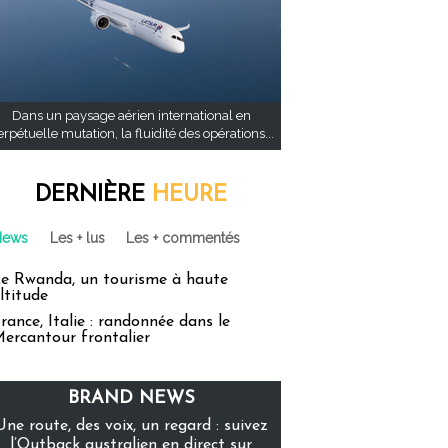
Dans un paysage aérien international en
rpétuelle mutation, la fluidité des opérations...
DERNIÈRE
HEURE
News
Les + lus
Les + commentés
e Rwanda, un tourisme à haute
ltitude
rance, Italie : randonnée dans le
ercantour frontalier
BRAND NEWS
Une route, des voix, un regard : suivez
l’Outback australien en direct sur