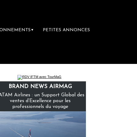
BONNEMENTS
PETITES ANNONCES
▼
remière librairie du voyage
Le groupe Sai
BRAND NEWS AIRMAG
ATAM Airlines : un Support Global des
ventes d’Excellence pour les
professionnels du voyage