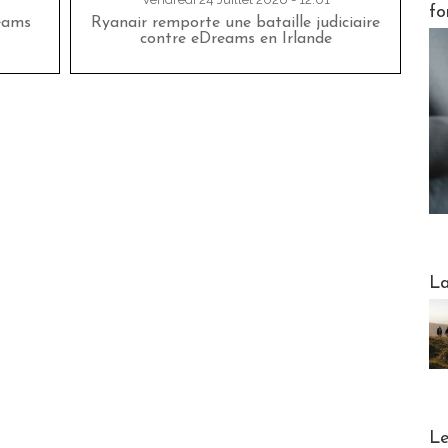
fo
eams
Ryanair remporte une bataille judiciaire
contre eDreams en Irlande
Webinai
La
DESTI
Le