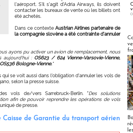
a
l'aéroport. S'il s'agit d'Adria Airways, ils doivent
C
v
contacter les bureaux de vente où les billets ont
O
été achetés.
Dans ce contexte
Austrian Airlines partenaire de
la compagnie slovène a été contrainte d'annuler
Publi-n
Co
ve
fr
ous ayons pu activer un avion de remplacement, nous
s aujourd'hui :
OS623 / 624 Vienne-Varsovie-Vienne,
 OS536 Bologne-Vienne.
"
qui se voit aussi dans l'obligation d'annuler les vols de
ano, selon la presse suisse.
es vols de/vers Sarrebruck-Berlin. "
Des solutions
ation afin de pouvoir reprendre les opérations de vols
uniqué de presse.
Bo
e Caisse de Garantie du transport aérien
ré
le