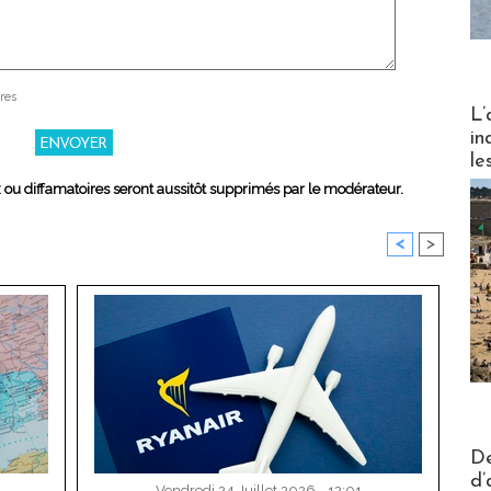
res
Partez
L’
in
le
x ou diffamatoires seront aussitôt supprimés par le modérateur.
<
>
Actus V
De
d’
Vendredi 24 Juillet 2026 - 12:01