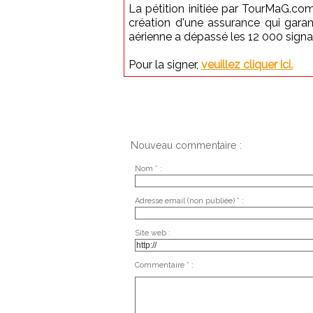
La pétition initiée par TourMaG.com
création d'une assurance qui garan
aérienne a dépassé les 12 000 sign
Pour la signer,
veuillez cliquer ici.
Nouveau commentaire :
Nom * :
Adresse email (non publiée) * :
Site web :
Commentaire * :