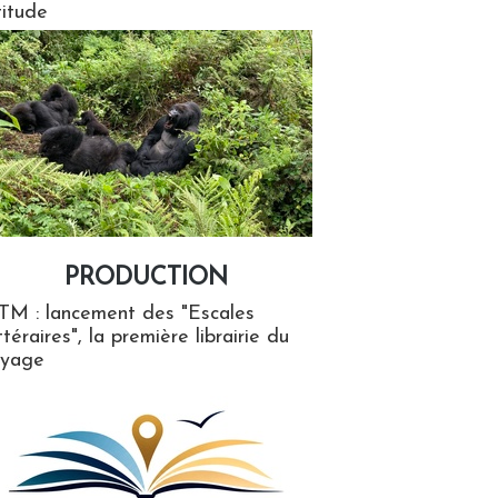
titude
PRODUCTION
ion
TM : lancement des "Escales
ttéraires", la première librairie du
oyage