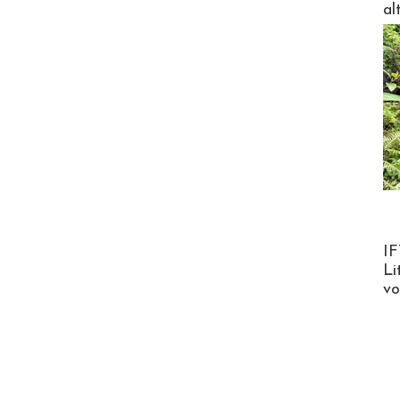
al
Product
IF
Li
v