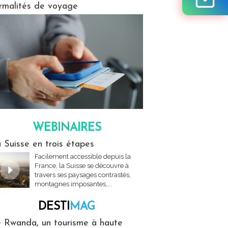
rmalités de voyage
WEBINAIRES
res
 Suisse en trois étapes
Facilement accessible depuis la
France, la Suisse se découvre à
travers ses paysages contrastés,
montagnes imposantes,...
DESTI
MAG
MAG
 Rwanda, un tourisme à haute