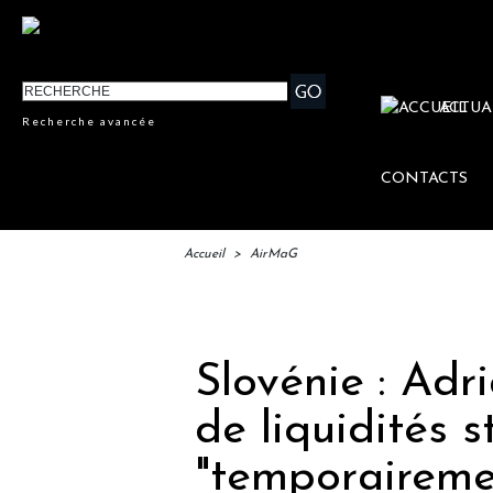
ACTUA
Recherche avancée
CONTACTS
Accueil
>
AirMaG
IF
Slovénie : Ad
de liquidités 
"temporaireme