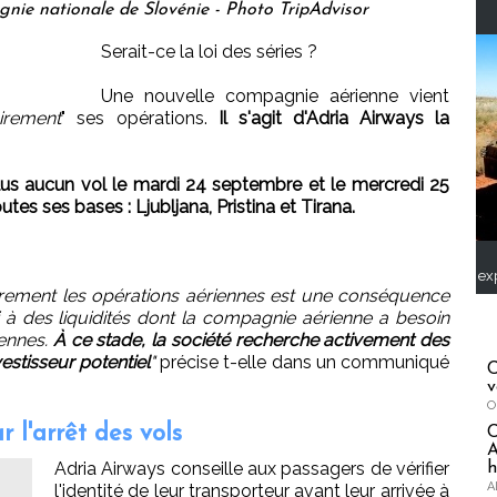
gnie nationale de Slovénie - Photo TripAdvisor
Serait-ce la loi des séries ?
Une nouvelle compagnie aérienne vient
irement
" ses opérations.
Il s'agit d'Adria Airways la
plus aucun vol le mardi 24 septembre et le mercredi 25
tes ses bases : Ljubljana, Pristina et Tirana.
ex
irement les opérations aériennes est une conséquence
 à des liquidités dont la compagnie aérienne a besoin
iennes.
À ce stade, la société recherche activement des
estisseur potentiel
"
précise t-elle dans un communiqué
C
v
O
 l'arrêt des vols
A
Adria Airways conseille aux passagers de vérifier
h
A
l'identité de leur transporteur avant leur arrivée à