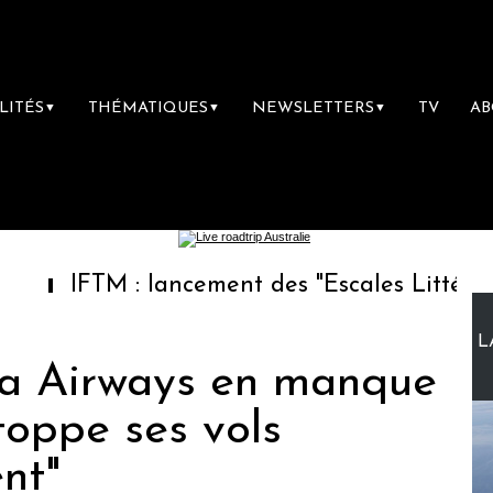
LITÉS
THÉMATIQUES
NEWSLETTERS
TV
A
▼
▼
▼
TM : lancement des "Escales Littéraires", la p
L
ria Airways en manque
stoppe ses vols
nt"