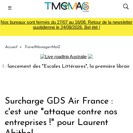
☰
Nos bureaux sont fermés du 27/07 au 16/08. Retour de la newsletter
quotidienne le 24/08/2026. Bel été !
Accueil
>
TravelManagerMaG
cement des "Escales Littéraires", la première librairie du v
Surcharge GDS Air France :
c'est une "attaque contre nos
entreprises !" pour Laurent