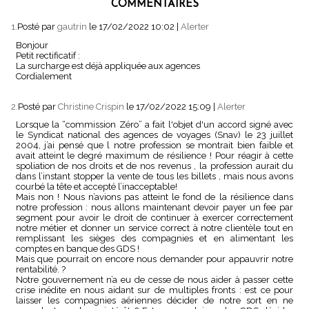
COMMENTAIRES
1.
Posté par
gautrin
le 17/02/2022 10:02
|
Alerter
Bonjour
Petit rectificatif :
La surcharge est déjà appliquée aux agences
Cordialement
2.
Posté par
Christine Crispin
le 17/02/2022 15:09
|
Alerter
Lorsque la “commission Zéro” a fait l'objet d'un accord signé avec
le Syndicat national des agences de voyages (Snav) le 23 juillet
2004, j’ai pensé que l notre profession se montrait bien faible et
avait atteint le degré maximum de résilience ! Pour réagir à cette
spoliation de nos droits et de nos revenus , la profession aurait du
dans l’instant stopper la vente de tous les billets , mais nous avons
courbé la tête et accepté l’inacceptable!
Mais non ! Nous n’avions pas atteint le fond de la résilience dans
notre profession : nous allons maintenant devoir payer un fee par
segment pour avoir le droit de continuer à exercer correctement
notre métier et donner un service correct à notre clientèle tout en
remplissant les sièges des compagnies et en alimentant les
comptes en banque des GDS !
Mais que pourrait on encore nous demander pour appauvrir notre
rentabilité. ?
Notre gouvernement n’a eu de cesse de nous aider à passer cette
crise inédite en nous aidant sur de multiples fronts : est ce pour
laisser les compagnies aériennes décider de notre sort en ne