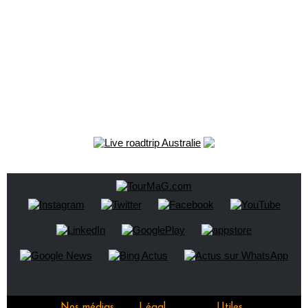
Nos médias
Légal
Utiles