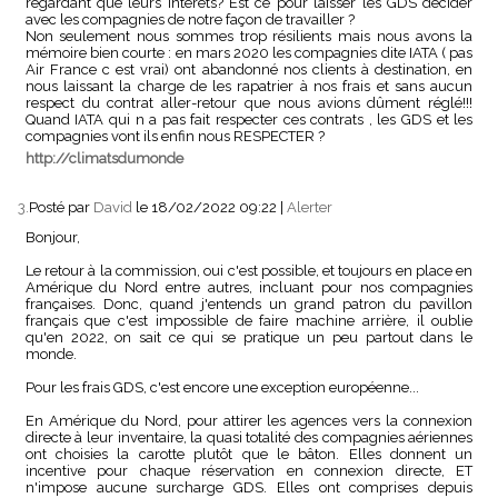
regardant que leurs intérêts? Est ce pour laisser les GDS décider
avec les compagnies de notre façon de travailler ?
Non seulement nous sommes trop résilients mais nous avons la
mémoire bien courte : en mars 2020 les compagnies dite IATA ( pas
Air France c est vrai) ont abandonné nos clients à destination, en
nous laissant la charge de les rapatrier à nos frais et sans aucun
respect du contrat aller-retour que nous avions dûment réglé!!!
Quand IATA qui n a pas fait respecter ces contrats , les GDS et les
compagnies vont ils enfin nous RESPECTER ?
http://climatsdumonde
3.
Posté par
David
le 18/02/2022 09:22
|
Alerter
Bonjour,
Le retour à la commission, oui c'est possible, et toujours en place en
Amérique du Nord entre autres, incluant pour nos compagnies
françaises. Donc, quand j'entends un grand patron du pavillon
français que c'est impossible de faire machine arrière, il oublie
qu'en 2022, on sait ce qui se pratique un peu partout dans le
monde.
Pour les frais GDS, c'est encore une exception européenne...
En Amérique du Nord, pour attirer les agences vers la connexion
directe à leur inventaire, la quasi totalité des compagnies aériennes
ont choisies la carotte plutôt que le bâton. Elles donnent un
incentive pour chaque réservation en connexion directe, ET
n'impose aucune surcharge GDS. Elles ont comprises depuis