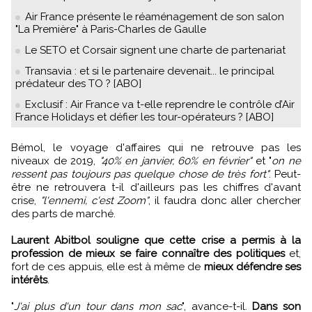
Air France présente le réaménagement de son salon
"La Première" à Paris-Charles de Gaulle
Le SETO et Corsair signent une charte de partenariat
Transavia : et si le partenaire devenait... le principal
prédateur des TO ? [ABO]
Exclusif : Air France va t-elle reprendre le contrôle d’Air
France Holidays et défier les tour-opérateurs ? [ABO]
Bémol, le voyage d'affaires qui ne retrouve pas les
niveaux de 2019,
"40% en janvier, 60% en février"
et "
on ne
ressent pas toujours pas quelque chose de très fort"
. Peut-
être ne retrouvera t-il d'ailleurs pas les chiffres d'avant
crise,
"l'ennemi, c'est Zoom"
, il faudra donc aller chercher
des parts de marché.
Laurent Abitbol souligne que cette crise a permis à la
profession de mieux se faire connaître des politiques
et,
fort de ces appuis, elle est à même de
mieux défendre ses
intérêts
.
"
J'ai plus d'un tour dans mon sac
", avance-t-il.
Dans son