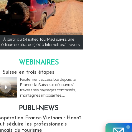
À partir du 24 juillet, TourMaG suivra une
pédition de plus de 5 000 kilomètres à travers...
WEBINAIRES
res
 Suisse en trois étapes
Facilement accessible depuis la
France, la Suisse se découvre à
travers ses paysages contrastés,
montagnes imposantes,...
PUBLI-NEWS
ews
opération France-Vietnam : Hanoï
ut séduire les professionnels
ançais du tourisme