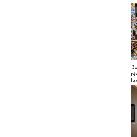
Bo
ré
le