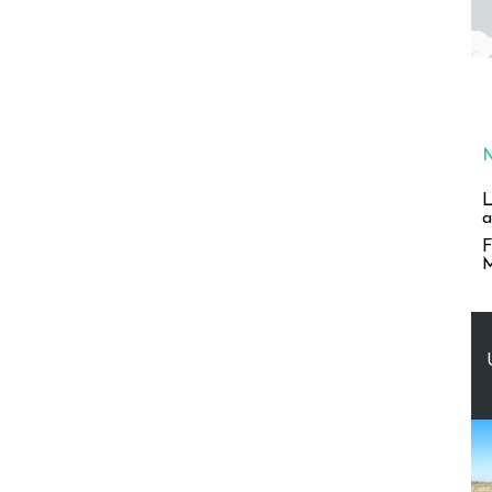
L
a
F
M