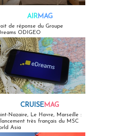
AIR
MAG
G
oit de réponse du Groupe
Dreams ODIGEO
CRUISE
MAG
MaG
int-Nazaire, Le Havre, Marseille :
 lancement très français du MSC
rld Asia