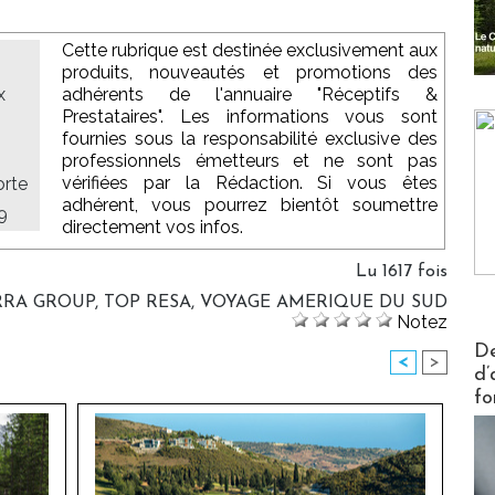
Cette rubrique est destinée exclusivement aux
produits, nouveautés et promotions des
x
adhérents de l'annuaire "Réceptifs &
Prestataires". Les informations vous sont
fournies sous la responsabilité exclusive des
professionnels émetteurs et ne sont pas
vérifiées par la Rédaction. Si vous êtes
orte
adhérent, vous pourrez bientôt soumettre
9
directement vos infos.
Lu 1617 fois
RRA GROUP
,
TOP RESA
,
VOYAGE AMERIQUE DU SUD
Notez
Actus V
De
<
>
d’
fo