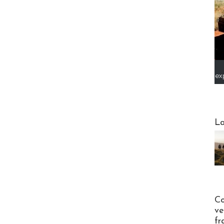
ex
Webinai
La
Publi-n
Co
ve
fr