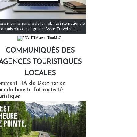
ésent sur le marché de la mobilité internationale
depuis plus de vingt ans, Assur-Travel s'est...
COMMUNIQUÉS DES
AGENCES TOURISTIQUES
LOCALES
qués des agences touristiques locales
mment l’IA de Destination
nada booste l’attractivité
uristique