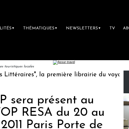
LITÉS
THÉMATIQUES
NEWSLETTERS
TV
A
▼
▼
▼
 touristiques locales
téraires", la première librairie du voyage
sera présent au
 TOP RESA du 20 au
2011 Paris Porte de