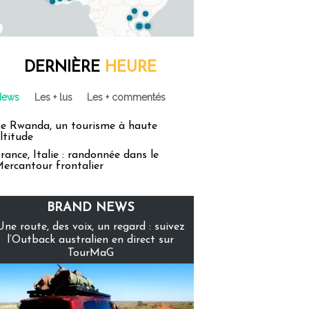
DERNIÈRE
HEURE
News
Les + lus
Les + commentés
e Rwanda, un tourisme à haute
ltitude
rance, Italie : randonnée dans le
ercantour frontalier
BRAND NEWS
Une route, des voix, un regard : suivez
l’Outback australien en direct sur
TourMaG