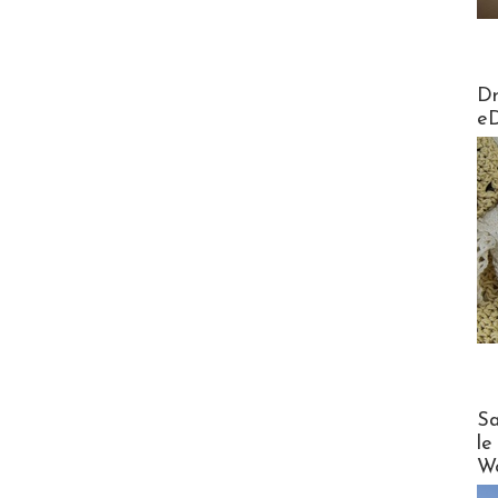
AirMa
Dr
e
Cruise
Sa
le
Wo