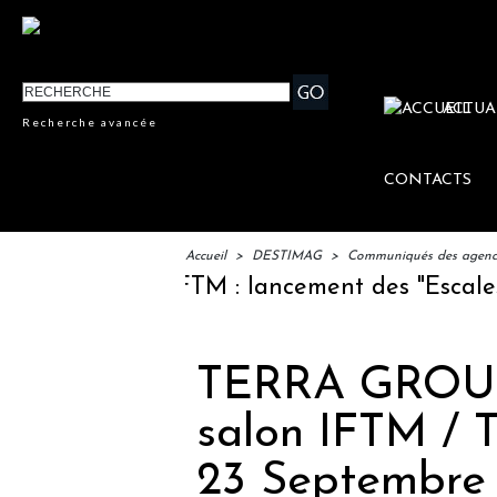
ACTUA
Recherche avancée
CONTACTS
Accueil
>
DESTIMAG
>
Communiqués des agences
IFTM : lancement des "Escales Lit
TERRA GROUP 
salon IFTM /
23 Septembre 