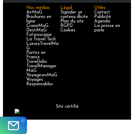
Nos médias
Légal
Utiles
AirMaG
Signaler un
Contact
Brochures en
contenu illicite
Publicité
ligne
Plan du site
Agenda
CruiseMaG
RGPD
La presse en
DestiMaG
Cookies
parle
Futuroscopie
La Travel Tech
LuxuryTravelMa
G
Partez en
France
TravelJobs
TravelManager
MaG
VoyageursMaG
Voyages
Responsables
Site certifié