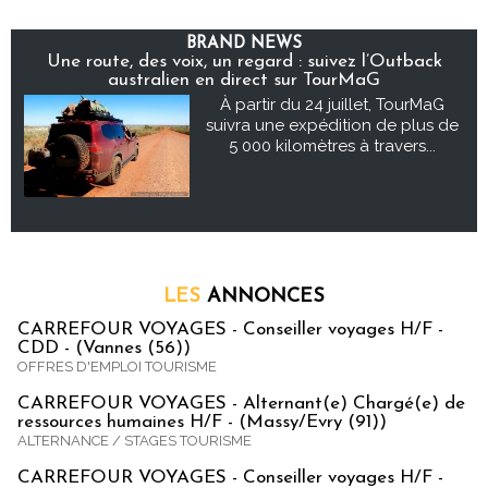
BRAND NEWS
Une route, des voix, un regard : suivez l’Outback
australien en direct sur TourMaG
À partir du 24 juillet, TourMaG
suivra une expédition de plus de
5 000 kilomètres à travers...
LES
ANNONCES
CARREFOUR VOYAGES - Conseiller voyages H/F -
CDD - (Vannes (56))
OFFRES D'EMPLOI TOURISME
CARREFOUR VOYAGES - Alternant(e) Chargé(e) de
ressources humaines H/F - (Massy/Evry (91))
ALTERNANCE / STAGES TOURISME
CARREFOUR VOYAGES - Conseiller voyages H/F -