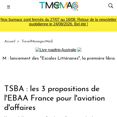
☰
Nos bureaux sont fermés du 27/07 au 16/08. Retour de la newsletter
quotidienne le 24/08/2026. Bel été !
Accueil
>
TravelManagerMaG
ancement des "Escales Littéraires", la première librairie du
TSBA : les 3 propositions de
l'EBAA France pour l'aviation
d'affaires