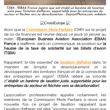
TSBA : l'EBAA France espère que soit établi un barème de taxation
juste pour l'aviation d'affaires, supportable pour les entreprises du
secteur et fléchée vers sa décarbonation - DepositPhotos.com, mikdam
Alors que la
Commission Mixte Paritaire
(CMP) sur le projet
de loi de finances est réunie depuis ce jeudi 30 janvier au
matin,
l'European Business Aviation Association (EBAA)
France
a réaffirmé, dans un communiqué, sa position sur
la
hausse de la taxe de solidarité sur les billets d'avion
(TSBA)
.
Rappelant "
le rôle essentiel
" de
l’aviation d’affaires
dans "
le
maintien de l’emploi, le désenclavement et le
développement des territoires français et de la connectivité
des entreprises en région
", l'EBAA réitère sa volonté
d’"
établir un barème de taxation juste, supportable pour les
entreprises du secteur et fléchée vers sa décarbonation
".
L’association professionnelle appelle notamment les
membres de la Commission Mixte Paritaire à revoir une
nouvelle fois ce projet de taxation, rappelant que
l'aviation d’affaires est déjà "
soumise aux mêmes taxes que