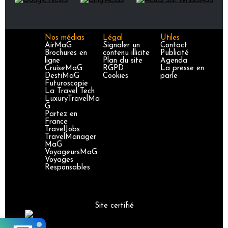
Nos médias
Légal
Utiles
AirMaG
Signaler un
Contact
Brochures en
contenu illicite
Publicité
ligne
Plan du site
Agenda
CruiseMaG
RGPD
La presse en
DestiMaG
Cookies
parle
Futuroscopie
La Travel Tech
LuxuryTravelMa
G
Partez en
France
TravelJobs
TravelManager
MaG
VoyageursMaG
Voyages
Responsables
Site certifié