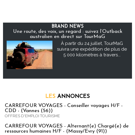
BRAND NEWS
Une route, des voix, un regard : suivez l’Outback
australien en direct sur TourMaG
À partir du 24 juillet, TourMaG
suivra une expédition de plus de
5 000 kilomètres à travers...
LES
ANNONCES
CARREFOUR VOYAGES - Conseiller voyages H/F -
CDD - (Vannes (56))
OFFRES D'EMPLOI TOURISME
CARREFOUR VOYAGES - Alternant(e) Chargé(e) de
ressources humaines H/F - (Massy/Evry (91))