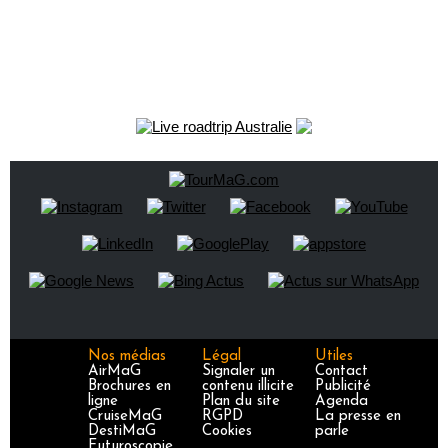
Nos médias
Légal
Utiles
AirMaG
Signaler un
Contact
Brochures en
contenu illicite
Publicité
ligne
Plan du site
Agenda
CruiseMaG
RGPD
La presse en
DestiMaG
Cookies
parle
Futuroscopie