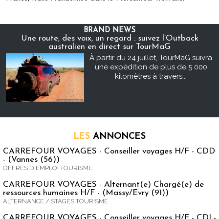
BRAND NEWS
Une route, des voix, un regard : suivez l’Outback
australien en direct sur TourMaG
À partir du 24 juillet, TourMaG suivra
une expédition de plus de 5 000
kilomètres à travers...
LES
ANNONCES
CARREFOUR VOYAGES - Conseiller voyages H/F - CDD
- (Vannes (56))
OFFRES D'EMPLOI TOURISME
CARREFOUR VOYAGES - Alternant(e) Chargé(e) de
ressources humaines H/F - (Massy/Evry (91))
ALTERNANCE / STAGES TOURISME
CARREFOUR VOYAGES - Conseiller voyages H/F - CDI -