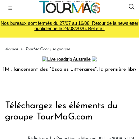
☰
Nos bureaux sont fermés du 27/07 au 16/08. Retour de la newsletter
quotidienne le 24/08/2026. Bel été !
Accueil
>
TourMaG.com, le groupe
 : lancement des "Escales Littéraires", la première librairi
Téléchargez les éléments du
groupe TourMaG.com
Rédigé par
La Rédaction
le Mercredi 10 Juin 2009 à 11:31