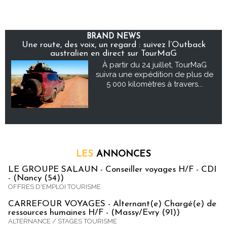
BRAND NEWS
Une route, des voix, un regard : suivez l’Outback
australien en direct sur TourMaG
À partir du 24 juillet, TourMaG
suivra une expédition de plus de
5 000 kilomètres à travers...
LES
ANNONCES
LE GROUPE SALAUN - Conseiller voyages H/F - CDI
- (Nancy (54))
OFFRES D'EMPLOI TOURISME
CARREFOUR VOYAGES - Alternant(e) Chargé(e) de
ressources humaines H/F - (Massy/Evry (91))
ALTERNANCE / STAGES TOURISME