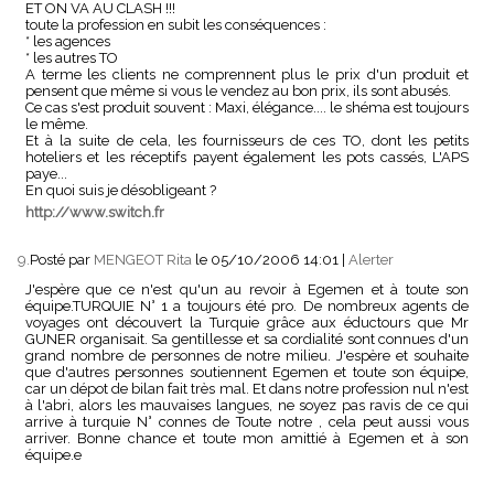
ET ON VA AU CLASH !!!
toute la profession en subit les conséquences :
* les agences
* les autres TO
A terme les clients ne comprennent plus le prix d'un produit et
pensent que même si vous le vendez au bon prix, ils sont abusés.
Ce cas s'est produit souvent : Maxi, élégance.... le shéma est toujours
le même.
Et à la suite de cela, les fournisseurs de ces TO, dont les petits
hoteliers et les réceptifs payent également les pots cassés, L'APS
paye...
En quoi suis je désobligeant ?
http://www.switch.fr
9.
Posté par
MENGEOT Rita
le 05/10/2006 14:01
|
Alerter
J'espère que ce n'est qu'un au revoir à Egemen et à toute son
équipe.TURQUIE N° 1 a toujours été pro. De nombreux agents de
voyages ont découvert la Turquie grâce aux éductours que Mr
GUNER organisait. Sa gentillesse et sa cordialité sont connues d'un
grand nombre de personnes de notre milieu. J'espère et souhaite
que d'autres personnes soutiennent Egemen et toute son équipe,
car un dépot de bilan fait très mal. Et dans notre profession nul n'est
à l'abri, alors les mauvaises langues, ne soyez pas ravis de ce qui
arrive à turquie N° connes de Toute notre , cela peut aussi vous
arriver. Bonne chance et toute mon amittié à Egemen et à son
équipe.e