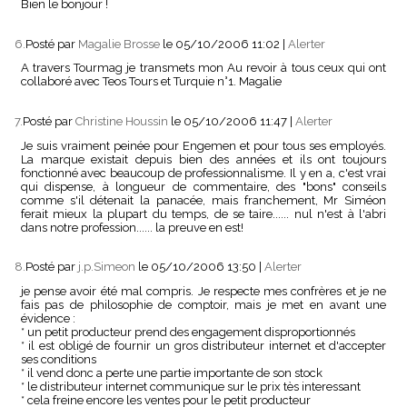
Bien le bonjour !
6.
Posté par
Magalie Brosse
le 05/10/2006 11:02
|
Alerter
A travers Tourmag je transmets mon Au revoir à tous ceux qui ont
collaboré avec Teos Tours et Turquie n°1. Magalie
7.
Posté par
Christine Houssin
le 05/10/2006 11:47
|
Alerter
Je suis vraiment peinée pour Engemen et pour tous ses employés.
La marque existait depuis bien des années et ils ont toujours
fonctionné avec beaucoup de professionnalisme. Il y en a, c'est vrai
qui dispense, à longueur de commentaire, des "bons" conseils
comme s'il détenait la panacée, mais franchement, Mr Siméon
ferait mieux la plupart du temps, de se taire...... nul n'est à l'abri
dans notre profession...... la preuve en est!
8.
Posté par
j.p.Simeon
le 05/10/2006 13:50
|
Alerter
je pense avoir été mal compris. Je respecte mes confrères et je ne
fais pas de philosophie de comptoir, mais je met en avant une
évidence :
* un petit producteur prend des engagement disproportionnés
* il est obligé de fournir un gros distributeur internet et d'accepter
ses conditions
* il vend donc a perte une partie importante de son stock
* le distributeur internet communique sur le prix tès interessant
* cela freine encore les ventes pour le petit producteur