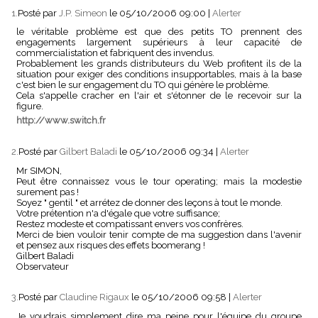
1.
Posté par
J.P. Simeon
le 05/10/2006 09:00
|
Alerter
le véritable problème est que des petits TO prennent des
engagements largement supérieurs à leur capacité de
commercialistation et fabriquent des invendus.
Probablement les grands distributeurs du Web profitent ils de la
situation pour exiger des conditions insupportables, mais à la base
c'est bien le sur engagement du TO qui génère le problème.
Cela s'appelle cracher en l'air et s'étonner de le recevoir sur la
figure.
http://www.switch.fr
2.
Posté par
Gilbert Baladi
le 05/10/2006 09:34
|
Alerter
Mr SIMON,
Peut être connaissez vous le tour operating; mais la modestie
surement pas !
Soyez " gentil " et arrétez de donner des leçons à tout le monde.
Votre prétention n'a d'égale que votre suffisance;
Restez modeste et compatissant envers vos confrères.
Merci de bien vouloir tenir compte de ma suggestion dans l'avenir
et pensez aux risques des effets boomerang !
Gilbert Baladi
Observateur
3.
Posté par
Claudine Rigaux
le 05/10/2006 09:58
|
Alerter
Je voudrais simplement dire ma peine pour l'équipe du groupe