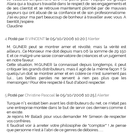
Alara qui a toujours travaillé dans le respect de ses engagements et
de ses clientst et se retrouve maintenant plombé par de mauvais
payeurs qui ont abusé de sa confiance et de son profesionnalisme.
J'aii eu pour ma part beaucoup de bonheur à travailler avec vous. A
bientôt j'espère.
Claudine
4.
Posté par
R.VINCENT
le 05/10/2006 10:20
|
Alerter
M. GUNER peut se montrer amer et révolté, mais la vérité est
ailleurs...Ce Monsieur me doit depuis mars 06 la somme de 29 150
E et ce malgré une saisie conservatoire de créances et un jugement
en notre faveur.
Cette situation, M.GUNER la connaissait depuis longtemps, il peut
critiquer les grands distributeurs, mais il agit de la même façon !! Si
quelqu'un doit se montrer amer et en colère ce n'est surement pas
lui... Les belles paroles ne servent à rien pas plus que les
mensonges ! Pour être respecté il faut d'abord respecter.
5.
Posté par
Christine Pascoal
le 05/10/2006 10:25
|
Alerter
Turquie n°1 existait bien avant les distributeurs du net, ce n'etait pas
une entreprise montée dans le but de servir ces derniers comme il
en existe.
Je rejoins Mr Baladi pour vous demander Mr Simeon de respecter
vos confrères.
Il faudrait voir à arreter votre philosophie de "comptoir" ! Je pense
que personne n'est à l'abri de ce genres de déboires......