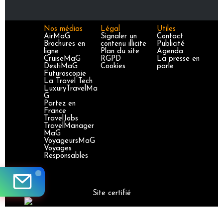
Nos médias
Légal
Utiles
AirMaG
Signaler un
Contact
Brochures en
contenu illicite
Publicité
ligne
Plan du site
Agenda
CruiseMaG
RGPD
La presse en
DestiMaG
Cookies
parle
Futuroscopie
La Travel Tech
LuxuryTravelMa
G
Partez en
France
TravelJobs
TravelManager
MaG
VoyageursMaG
Voyages
Responsables
Site certifié