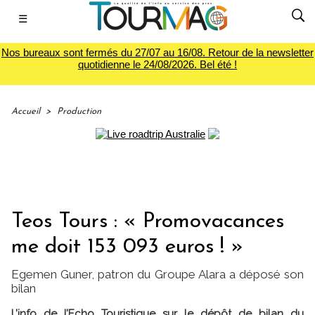
☰
Nos bureaux sont fermés du 27/07 au 16/08. Retour de la newsletter
quotidienne le 24/08/2026. Bel été !
Accueil
>
Production
Teos Tours : « Promovacances
me doit 153 093 euros ! »
Egemen Guner, patron du Groupe Alara a déposé son
bilan
L’info de l’Echo Touristique sur le dépôt de bilan du