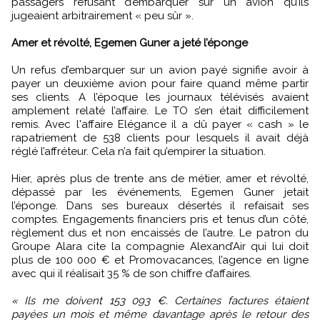
passagers refusant d’embarquer sur un avion qu’ils
jugeaient arbitrairement « peu sûr ».
Amer et révolté, Egemen Guner a jeté l’éponge
Un refus d’embarquer sur un avion payé signifie avoir à
payer un deuxième avion pour faire quand même partir
ses clients. A l’époque les journaux télévisés avaient
amplement relaté l’affaire. Le TO s’en était difficilement
remis. Avec l'affaire Elégance il a dû payer « cash » le
rapatriement de 538 clients pour lesquels il avait déjà
réglé l’affréteur. Cela n’a fait qu’empirer la situation.
Hier, après plus de trente ans de métier, amer et révolté,
dépassé par les événements, Egemen Guner jetait
l’éponge. Dans ses bureaux désertés il refaisait ses
comptes. Engagements financiers pris et tenus d’un côté,
règlement dus et non encaissés de l’autre. Le patron du
Groupe Alara cite la compagnie Alexand’Air qui lui doit
plus de 100 000 € et Promovacances, l’agence en ligne
avec qui il réalisait 35 % de son chiffre d’affaires.
« Ils me doivent 153 093 €. Certaines factures étaient
payées un mois et même davantage après le retour des