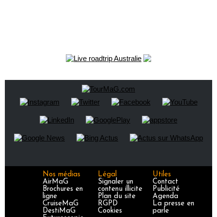
Nos médias
Légal
Utiles
AirMaG
Signaler un
Contact
Brochures en
contenu illicite
Publicité
ligne
Plan du site
Agenda
CruiseMaG
RGPD
La presse en
DestiMaG
Cookies
parle