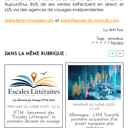
Aujourd’hui, 85% de ses ventes s’effectuent en direct, et
15% via des agences de voyages indépendantes.
www.terre-voyages.com
et
www.fleuves-du-monde.com
Lu 1691 fois
Tags
:
amadeus
Notez
<
>
DANS LA MÊME RUBRIQUE :
Vendredi 24 Juillet 2026 -
Mercredi 29 Juillet 2026 - 13:11
07:28
IFTM : lancement des
Allemagne : LMX Touristik,
"Escales Littéraires", la
première acquisition d'un
première librairie du voyage
projet européen plus