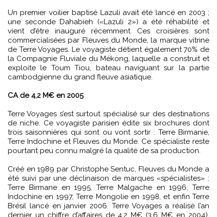
Un premier voilier baptisé Lazuli avait été lancé en 2003 ;
une seconde Dahabieh («Lazuli 2») a été réhabilité et
vient d’être inauguré récemment. Ces croisières sont
commercialisées par Fleuves du Monde, la marque vitrine
de Terre Voyages. Le voyagiste détient également 70% de
la Compagnie Fluviale du Mékong, laquelle a construit et
exploite le Toum Tiou, bateau naviguant sur la partie
cambodgienne du grand fleuve asiatique.
CA de 4,2 M€ en 2005
Terre Voyages s’est surtout spécialisé sur des destinations
de niche. Ce voyagiste parisien édite six brochures dont
trois saisonnières qui sont ou vont sortir : Terre Birmanie,
Terre Indochine et Fleuves du Monde. Ce spécialiste reste
pourtant peu connu malgré la qualité de sa production.
Créé en 1989 par Christophe Sentuc, Fleuves du Monde a
été suivi par une déclinaison de marques «spécialistes» :
Terre Birmane en 1995, Terre Malgache en 1996, Terre
Indochine en 1997, Terre Mongolie en 1998, et enfin Terre
Brésil lancé en janvier 2006. Terre Voyages a réalisé l’an
dernier un chiffre d’affaires de 4,2 M€ (3,6 M€ en 2004).