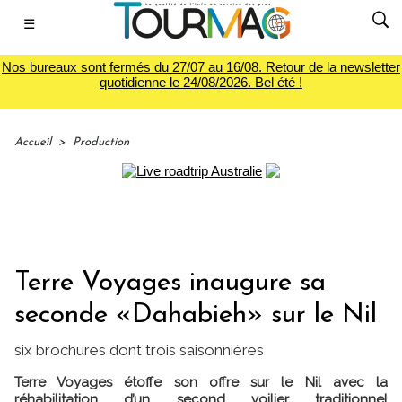
☰
Nos bureaux sont fermés du 27/07 au 16/08. Retour de la newsletter
quotidienne le 24/08/2026. Bel été !
Accueil
>
Production
Terre Voyages inaugure sa
seconde «Dahabieh» sur le Nil
six brochures dont trois saisonnières
Terre Voyages étoffe son offre sur le Nil avec la
réhabilitation d’un second voilier traditionnel