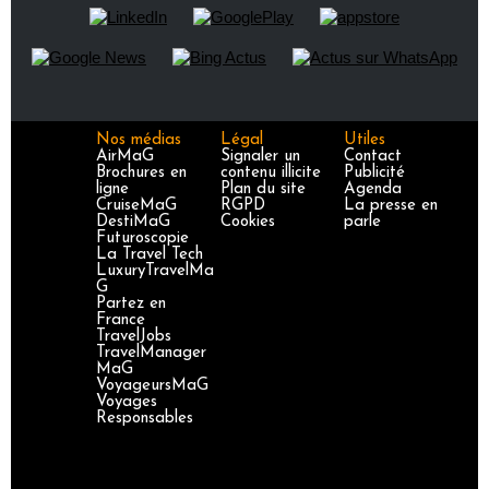
Nos médias
Légal
Utiles
AirMaG
Signaler un
Contact
Brochures en
contenu illicite
Publicité
ligne
Plan du site
Agenda
CruiseMaG
RGPD
La presse en
DestiMaG
Cookies
parle
Futuroscopie
La Travel Tech
LuxuryTravelMa
G
Partez en
France
TravelJobs
TravelManager
MaG
VoyageursMaG
Voyages
Responsables