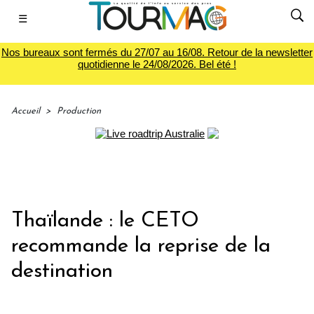
☰
Nos bureaux sont fermés du 27/07 au 16/08. Retour de la newsletter
quotidienne le 24/08/2026. Bel été !
Accueil
>
Production
Thaïlande : le CETO
recommande la reprise de la
destination