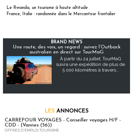
Le Rwanda, un tourisme à haute altitude
France, Italie : randonnée dans le Mercantour frontalier
BRAND NEWS
Une route, des voix, un regard : suivez l’Outback
australien en direct sur TourMaG
À partir du 24 juillet, TourMaG
suivra une expédition de plus de
5 000 kilomètres à travers...
LES
ANNONCES
CARREFOUR VOYAGES - Conseiller voyages H/F -
CDD - (Vannes (56))
OFFRES D'EMPLOI TOURISME