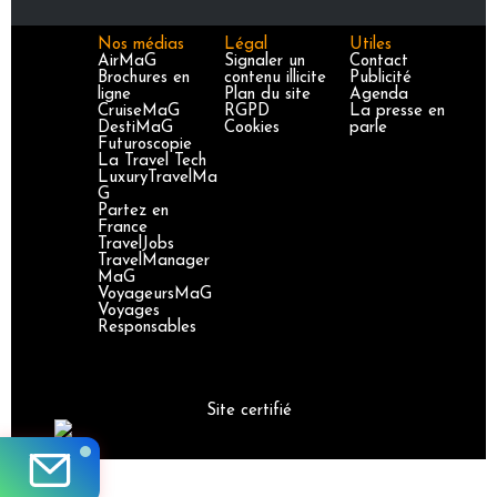
Nos médias
Légal
Utiles
AirMaG
Signaler un
Contact
Brochures en
contenu illicite
Publicité
ligne
Plan du site
Agenda
CruiseMaG
RGPD
La presse en
DestiMaG
Cookies
parle
Futuroscopie
La Travel Tech
LuxuryTravelMa
G
Partez en
France
TravelJobs
TravelManager
MaG
VoyageursMaG
Voyages
Responsables
Site certifié