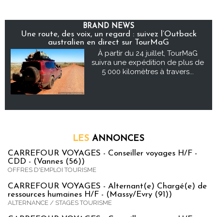
BRAND NEWS
Une route, des voix, un regard : suivez l’Outback
australien en direct sur TourMaG
À partir du 24 juillet, TourMaG
suivra une expédition de plus de
5 000 kilomètres à travers...
LES
ANNONCES
CARREFOUR VOYAGES - Conseiller voyages H/F -
CDD - (Vannes (56))
OFFRES D'EMPLOI TOURISME
CARREFOUR VOYAGES - Alternant(e) Chargé(e) de
ressources humaines H/F - (Massy/Evry (91))
ALTERNANCE / STAGES TOURISME